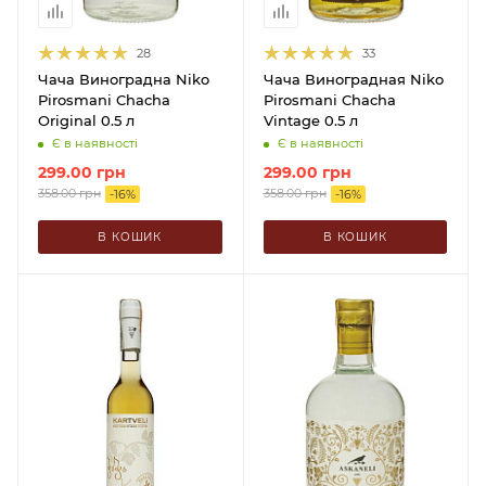
28
33
Чача Виноградна Niko
Чача Виноградная Niko
Pirosmani Chacha
Pirosmani Chacha
Original 0.5 л
Vintage 0.5 л
Є в наявності
Є в наявності
299.00
грн
299.00
грн
358.00
грн
358.00
грн
-
16
%
-
16
%
В КОШИК
В КОШИК