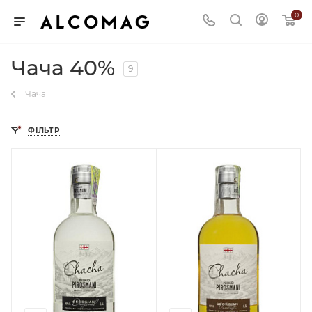
0
Чача 40%
9
Чача
ФІЛЬТР