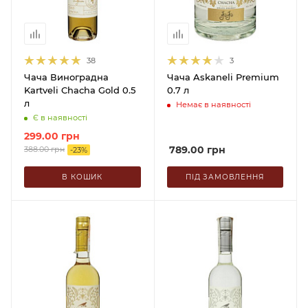
38
3
Чача Виноградна
Чача Askaneli Premium
Kartveli Chacha Gold 0.5
0.7 л
л
Немає в наявності
Є в наявності
299.00
грн
789.00
грн
388.00
грн
-
23
%
В КОШИК
ПІД ЗАМОВЛЕННЯ