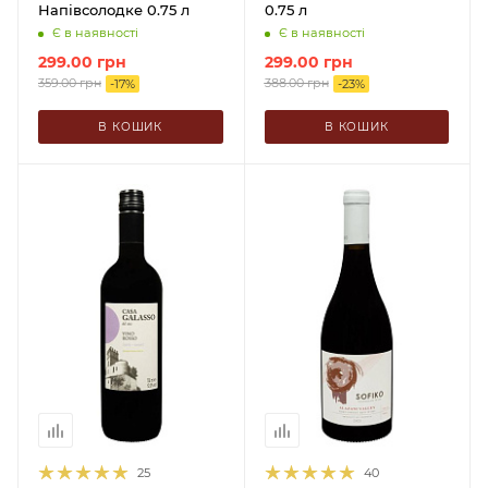
Напівсолодке 0.75 л
0.75 л
Є в наявності
Є в наявності
299.00
грн
299.00
грн
359.00
грн
388.00
грн
-
17
%
-
23
%
В КОШИК
В КОШИК
25
40