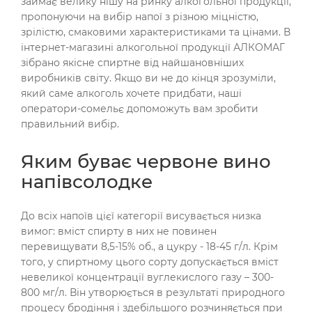
займає велику нішу на ринку алкогольної продукції,
пропонуючи на вибір напої з різною міцністю,
зрілістю, смаковими характеристиками та цінами. В
інтернет-магазині алкогольної продукції АЛКОМАГ
зібрано якісне спиртне від найшановніших
виробників світу. Якщо ви не до кінця зрозуміли,
який саме алкоголь хочете придбати, наші
оператори-сомельє допоможуть вам зробити
правильний вибір.
Яким буває червоне вино
напівсолодке
До всіх напоїв цієї категорії висувається низка
вимог: вміст спирту в них не повинен
перевищувати 8,5-15% об., а цукру - 18-45 г/л. Крім
того, у спиртному цього сорту допускається вміст
невеликої концентрації вуглекислого газу – 300-
800 мг/л. Він утворюється в результаті природного
процесу бродіння і здебільшого розчиняється при