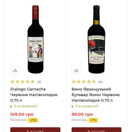
45
94
Dialogo Garnacha
Вино Французький
Червоне Напівсолодке
бульвар Rosso Червоне
0.75 л
Напівсолодке 0.75 л
Є в наявності
Є в наявності
149.00
грн
99.00
грн
199.00
грн
119.00
грн
-
25
%
-
17
%
В КОШИК
В КОШИК