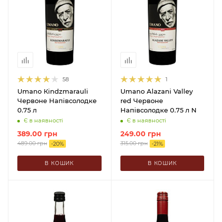
58
1
Umano Кindzmarauli
Umano Alazani Valley
Червоне Напівсолодке
red Червоне
0.75 л
Напівсолодке 0.75 л N
Є в наявності
Є в наявності
389.00
грн
249.00
грн
489.00
грн
315.00
грн
-
20
%
-
21
%
В КОШИК
В КОШИК