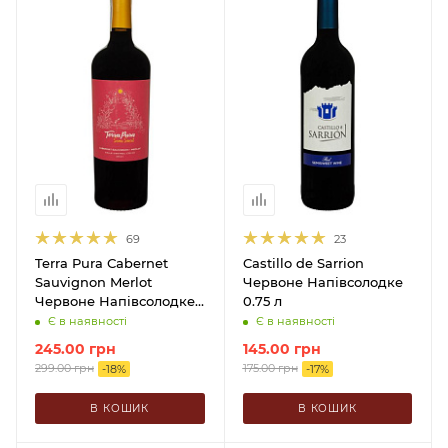
69
23
Terra Pura Сabernet
Castillo de Sarrion
Sauvignon Merlot
Червоне Напівсолодке
Червоне Напівсолодке
0.75 л
0.75 л
Є в наявності
Є в наявності
245.00
грн
145.00
грн
299.00
грн
175.00
грн
-
18
%
-
17
%
В КОШИК
В КОШИК