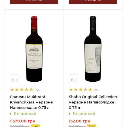
63
39
Chateau Mukhrani
Shabo Original Collection
Khvanchkara Червоне
Червоне Напівсолодке
Напівсолодке 0.75 л
0.75 л
Є в наявності
Є в наявності
1 579.00
грн
152.00
грн
2 099.00
грн
249.00
грн
-
25
%
-
39
%