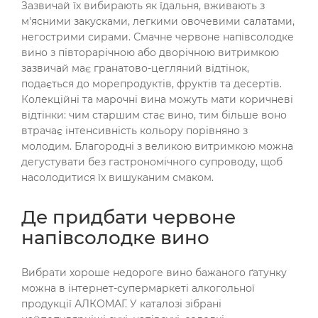
Зазвичай їх вибирають як їдальня, вживають з
м'ясними закусками, легкими овочевими салатами,
негострими сирами. Смачне червоне напівсолодке
вино з півторарічною або дворічною витримкою
зазвичай має гранатово-цегляний відтінок,
подається до морепродуктів, фруктів та десертів.
Колекційні та марочні вина можуть мати коричневі
відтінки: чим старшим стає вино, тим більше воно
втрачає інтенсивність кольору порівняно з
молодим. Благородні з великою витримкою можна
дегустувати без гастрономічного супроводу, щоб
насолодитися їх вишуканим смаком.
Де придбати червоне
напівсолодке вино
Вибрати хороше недороге вино бажаного ґатунку
можна в інтернет-супермаркеті алкогольної
продукції АЛКОМАГ. У каталозі зібрані