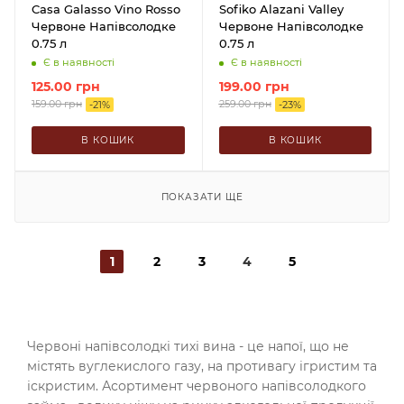
Casa Galasso Vino Rosso
Sofiko Alazani Valley
Червоне Напівсолодке
Червоне Напівсолодке
0.75 л
0.75 л
Є в наявності
Є в наявності
125.00
грн
199.00
грн
159.00
грн
259.00
грн
-
21
%
-
23
%
В КОШИК
В КОШИК
ПОКАЗАТИ ЩЕ
1
2
3
4
5
Червоні напівсолодкі тихі вина - це напої, що не
містять вуглекислого газу, на противагу ігристим та
іскристим. Асортимент червоного напівсолодкого