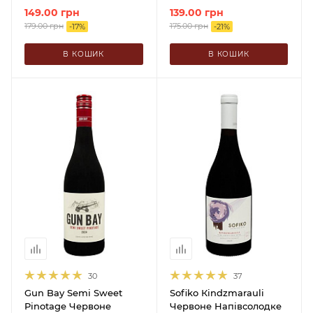
149.00
грн
139.00
грн
179.00
грн
175.00
грн
-
17
%
-
21
%
В КОШИК
В КОШИК
30
37
Gun Bay Semi Sweet
Sofiko Кindzmarauli
Pinotage Червоне
Червоне Напівсолодке