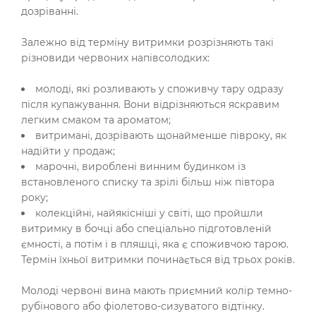
дозріванні.
Залежно від терміну витримки розрізняють такі
різновиди червоних напівсолодких:
молоді, які розливають у споживчу тару одразу
після купажування. Вони відрізняються яскравим
легким смаком та ароматом;
витримані, дозрівають щонайменше півроку, як
надійти у продаж;
марочні, вироблені винним будинком із
встановленого списку та зрілі більш ніж півтора
року;
колекційні, найякісніші у світі, що пройшли
витримку в бочці або спеціально підготовленій
ємності, а потім і в пляшці, яка є споживчою тарою.
Термін їхньої витримки починається від трьох років.
Молоді червоні вина мають приємний колір темно-
рубінового або фіолетово-сизуватого відтінку.