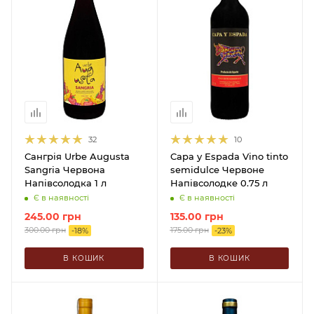
32
10
Сангрія Urbe Augusta
Capa y Espada Vino tinto
Sangria Червона
semidulce Червоне
Напівсолодка 1 л
Напівсолодке 0.75 л
Є в наявності
Є в наявності
245.00
грн
135.00
грн
300.00
грн
175.00
грн
-
18
%
-
23
%
В КОШИК
В КОШИК