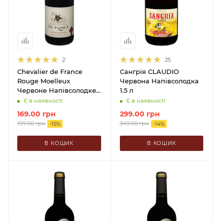
2
25
Chevalier de France
Сангрія CLAUDIO
Rouge Moelleux
Червона Напівсолодка
Червоне Напівсолодке
1.5 л
0.75 л
Є в наявності
Є в наявності
169.00
грн
299.00
грн
199.00
грн
349.00
грн
-
15
%
-
14
%
В КОШИК
В КОШИК