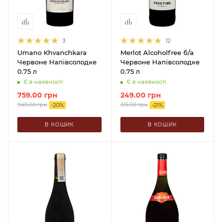
3
12
Umano Khvanchkara
Merlot Alcoholfree б/а
Червоне Напівсолодке
Червоне Напівсолодке
0.75 л
0.75 л
Є в наявності
Є в наявності
759.00
грн
249.00
грн
949.00
грн
315.00
грн
-
20
%
-
21
%
В КОШИК
В КОШИК