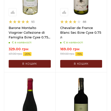
93
88
Barone Montalto
Chevalier de France
Viognier Collezione di
Blanc Sec Біле Сухе 0.75
Famiglia Біле Сухе 0.75
л
л
Є в наявності
Є в наявності
329.00
грн
169.00
грн
411.00
грн
199.00
грн
-
20
%
-
15
%
В КОШИК
В КОШИК