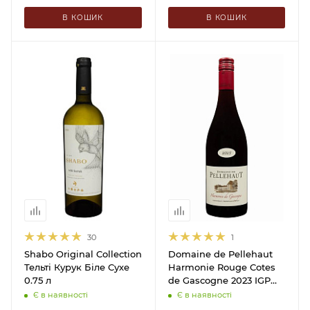
В КОШИК
В КОШИК
30
1
Shabo Original Collection
Domaine de Pellehaut
Тельті Курук Біле Сухе
Harmonie Rouge Cotes
0.75 л
de Gascogne 2023 IGP
Червоне Сухе 0.75 л
Є в наявності
Є в наявності