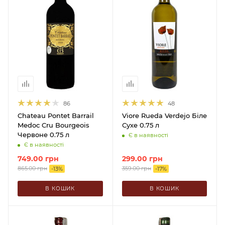
86
48
Chateau Pontet Barrail
Viore Rueda Verdejo Біле
Medoc Cru Bourgeois
Сухе 0.75 л
Червоне 0.75 л
Є в наявності
Є в наявності
749.00
грн
299.00
грн
865.00
грн
359.00
грн
-
13
%
-
17
%
В КОШИК
В КОШИК