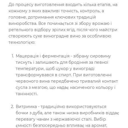
До процесу виготовлення входить кілька етапів, на
кожному з яких важливі точність, контроль, а
головне, дотримання ключових традицій
виноробства. Все починається зі збору врожаю і
ретельного відбору зрілих ягід, після чого майстри
створюють сухе виноградне вино за особливою
технологією:
Мацерація і ферментація - зібрану сировину
тиснуть і залишають для бродіння за певної
температури, щоб цукор у винограді
трансформувався в спирт. При виготовленні
червоного вина передбачено тривалий контакт
сусла з мезгою, що надає насиченого кольору і
танінності.
Витримка - традиційно використовуються
бочки з дуба, але також низка виробників віддає
перевагу чанам з нержавіючої сталі. Вибір
ємності безпосередньо впливає на аромат,