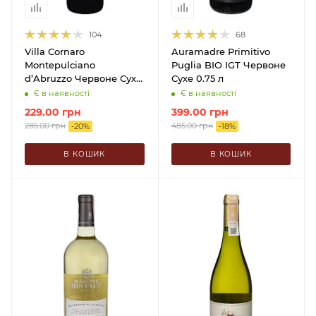
104
68
Villa Cornaro
Auramadre Primitivo
Montepulciano
Puglia BIO IGT Червоне
d’Abruzzo Червоне Сухе
Сухе 0.75 л
0.75 л
Є в наявності
Є в наявності
229.00
грн
399.00
грн
285.00
грн
485.00
грн
-
20
%
-
18
%
В КОШИК
В КОШИК