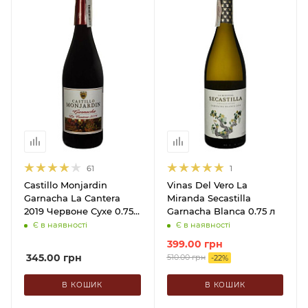
61
1
Castillo Monjardin
Vinas Del Vero La
Garnacha La Cantera
Miranda Secastilla
2019 Червоне Сухе 0.75
Garnacha Blanca 0.75 л
л
Є в наявності
Є в наявності
399.00
грн
345.00
грн
510.00
грн
-
22
%
В КОШИК
В КОШИК