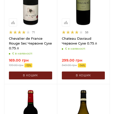
71
58
Chevalier de France
Chateau Daviaud
Rouge Sec Червоне Сухе
Червоне Сухе 0.75 л
0.75 л
Є в наявності
Є в наявності
169.00
грн
299.00
грн
199.00
грн
349.00
грн
-
15
%
-
14
%
В КОШИК
В КОШИК