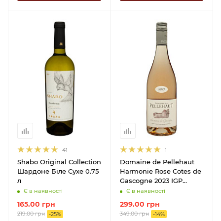
41
1
Shabo Original Collection
Domaine de Pellehaut
Шардоне Біле Сухе 0.75
Harmonie Rose Cotes de
л
Gascogne 2023 IGP
Рожеве Сухе 0.75 л
Є в наявності
Є в наявності
165.00
грн
299.00
грн
219.00
грн
349.00
грн
-
25
%
-
14
%