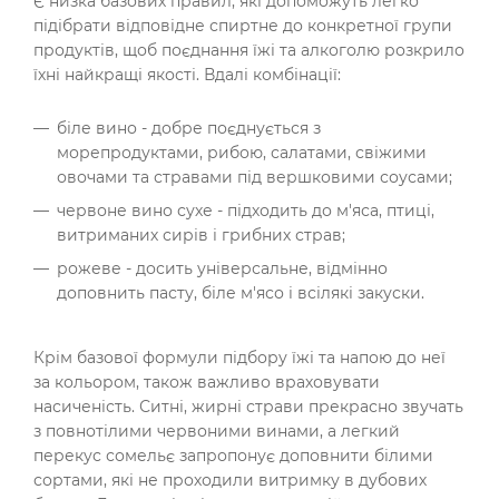
Є низка базових правил, які допоможуть легко
підібрати відповідне спиртне до конкретної групи
продуктів, щоб поєднання їжі та алкоголю розкрило
їхні найкращі якості. Вдалі комбінації:
біле вино - добре поєднується з
морепродуктами, рибою, салатами, свіжими
овочами та стравами під вершковими соусами;
червоне вино сухе - підходить до м'яса, птиці,
витриманих сирів і грибних страв;
рожеве - досить універсальне, відмінно
доповнить пасту, біле м'ясо і всілякі закуски.
Крім базової формули підбору їжі та напою до неї
за кольором, також важливо враховувати
насиченість. Ситні, жирні страви прекрасно звучать
з повнотілими червоними винами, а легкий
перекус сомельє запропонує доповнити білими
сортами, які не проходили витримку в дубових