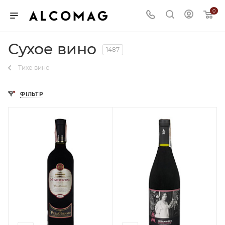
0
Сухое вино
1487
Тихе вино
ФІЛЬТР