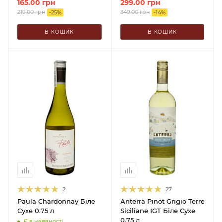
165.00
грн
299.00
грн
219.00
грн
349.00
грн
-
25
%
-
14
%
В КОШИК
В КОШИК
2
27
Paula Chardonnay Біле
Anterra Pinot Grigio Terre
Сухе 0.75 л
Siciliane IGT Біле Сухе
0.75 л
Є в наявності