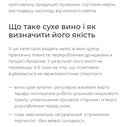
оригінальну продукцію провідних торгових марок,
яка подарує насолоду від кожного ковтка.
Що таке сухе вино і як
визначити його якість
У цю категорію входять напої, в яких цукор
практично повністю перероблений дріжджами в
процесі бродіння. У результаті його вміст не
перевищує 4-6 грам на літр, що позитивно
відбивається на характеристиках спиртного:
вино сухе купити і регулярно вживати варто
заради поліпшення роботи шлунково-кишкового
тракту, уповільнення процесів старіння і м'якого
розслаблення перед сном;
смак максимально натуральний: з приємною
терпкістю і без зайвої солодкості;