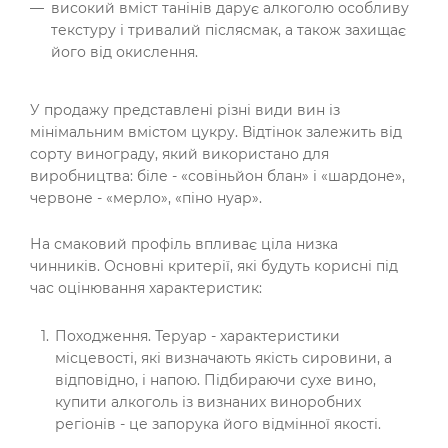
високий вміст танінів дарує алкоголю особливу
текстуру і тривалий післясмак, а також захищає
його від окислення.
У продажу представлені різні види вин із
мінімальним вмістом цукру. Відтінок залежить від
сорту винограду, який використано для
виробництва: біле - «совіньйон блан» і «шардоне»,
червоне - «мерло», «піно нуар».
На смаковий профіль впливає ціла низка
чинників. Основні критерії, які будуть корисні під
час оцінювання характеристик:
Походження. Теруар - характеристики
місцевості, які визначають якість сировини, а
відповідно, і напою. Підбираючи сухе вино,
купити алкоголь із визнаних виноробних
регіонів - це запорука його відмінної якості.