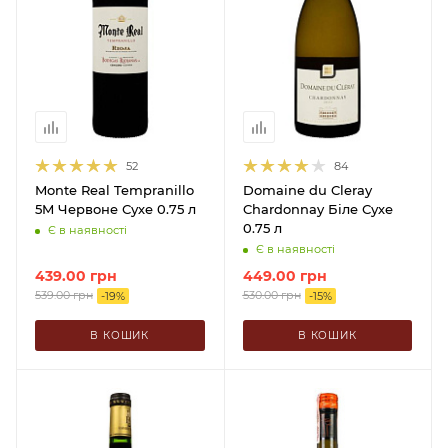
52
84
Monte Real Tempranillo
Domaine du Cleray
5M Червоне Сухе 0.75 л
Chardonnay Біле Сухе
0.75 л
Є в наявності
Є в наявності
439.00
грн
449.00
грн
539.00
грн
530.00
грн
-
19
%
-
15
%
В КОШИК
В КОШИК