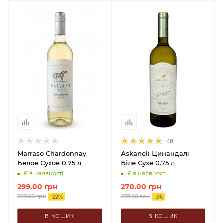
48
Marraso Chardonnay
Askaneli Цинандалі
Белое Сухое 0.75 л
Біле Сухе 0.75 л
Є в наявності
Є в наявності
299.00
грн
270.00
грн
383.00
грн
278.00
грн
-
22
%
-
3
%
В КОШИК
В КОШИК