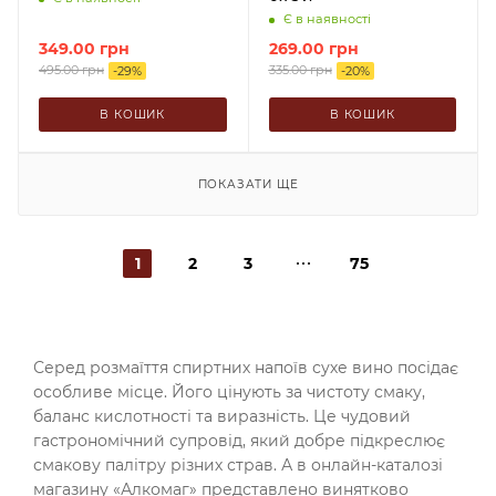
Є в наявності
349.00
грн
269.00
грн
495.00
грн
335.00
грн
-
29
%
-
20
%
В КОШИК
В КОШИК
ПОКАЗАТИ ЩЕ
1
2
3
75
Серед розмаїття спиртних напоїв сухе вино посідає
особливе місце. Його цінують за чистоту смаку,
баланс кислотності та виразність. Це чудовий
гастрономічний супровід, який добре підкреслює
смакову палітру різних страв. А в онлайн-каталозі
магазину «Алкомаг» представлено винятково