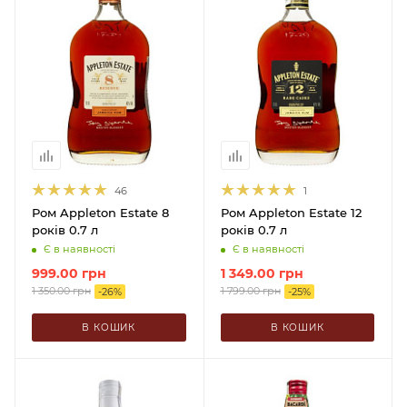
46
1
Ром Appleton Estate 8
Ром Appleton Estate 12
років 0.7 л
років 0.7 л
Є в наявності
Є в наявності
999.00
грн
1 349.00
грн
1 350.00
грн
1 799.00
грн
-
26
%
-
25
%
В КОШИК
В КОШИК