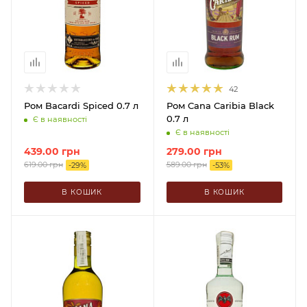
42
Ром Bacardi Spiced 0.7 л
Ром Cana Caribia Black
0.7 л
Є в наявності
Є в наявності
439.00
грн
279.00
грн
619.00
грн
589.00
грн
-
29
%
-
53
%
В КОШИК
В КОШИК