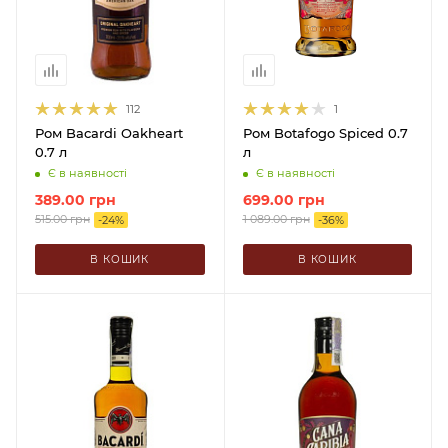
112
1
Ром Bacardi Oakheart
Ром Botafogo Spiced 0.7
0.7 л
л
Є в наявності
Є в наявності
389.00
грн
699.00
грн
515.00
грн
1 089.00
грн
-
24
%
-
36
%
В КОШИК
В КОШИК