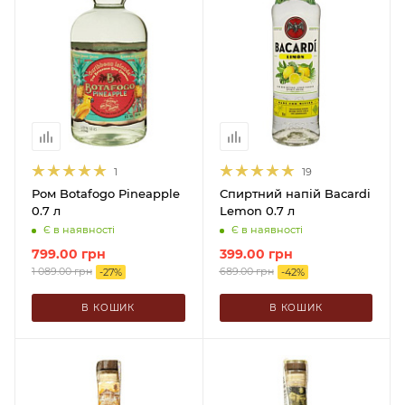
1
19
Ром Botafogo Pineapple
Спиртний напій Bacardi
0.7 л
Lemon 0.7 л
Є в наявності
Є в наявності
799.00
грн
399.00
грн
1 089.00
грн
689.00
грн
-
27
%
-
42
%
В КОШИК
В КОШИК