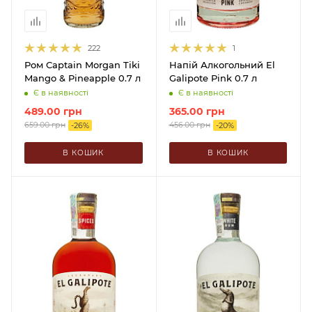
222
1
Ром Captain Morgan Tiki
Напій Алкогольний El
Mango & Pineapple 0.7 л
Galipote Pink 0.7 л
Є в наявності
Є в наявності
489.00
грн
365.00
грн
659.00
грн
456.00
грн
-
26
%
-
20
%
В КОШИК
В КОШИК