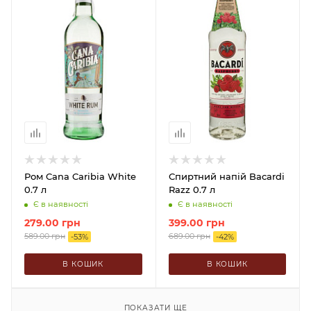
Ром Cana Caribia White
Спиртний напій Bacardi
0.7 л
Razz 0.7 л
Є в наявності
Є в наявності
279.00
грн
399.00
грн
589.00
грн
689.00
грн
-
53
%
-
42
%
В КОШИК
В КОШИК
ПОКАЗАТИ ЩЕ