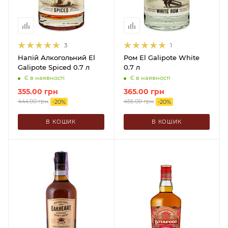
3
1
Напій Алкогольний El
Ром El Galipote White
Galipote Spiced 0.7 л
0.7 л
Є в наявності
Є в наявності
355.00
грн
365.00
грн
444.00
грн
456.00
грн
-
20
%
-
20
%
В КОШИК
В КОШИК