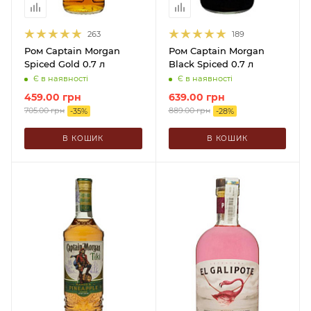
263
189
Ром Captain Morgan
Ром Captain Morgan
Spiced Gold 0.7 л
Black Spiced 0.7 л
Є в наявності
Є в наявності
459.00
грн
639.00
грн
705.00
грн
889.00
грн
-
35
%
-
28
%
В КОШИК
В КОШИК