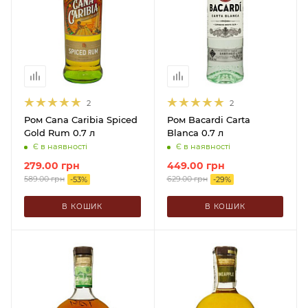
2
2
Ром Cana Caribia Spiced
Ром Bacardi Carta
Gold Rum 0.7 л
Blanca 0.7 л
Є в наявності
Є в наявності
279.00
грн
449.00
грн
589.00
грн
629.00
грн
-
53
%
-
29
%
В КОШИК
В КОШИК