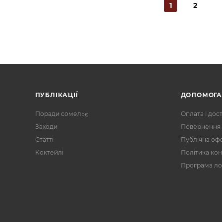
1
2
ПУБЛІКАЦІЇ
ДОПОМОГ
Поради сомельє
Оплата і дос
Заходи
Повернення 
Статті
Публічна оф
Коктейлі
Політика кон
Програма ло