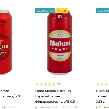
CLUB CARD
Акція
CLUB C
17
 Damm
Пиво Mahou Estrellas
Пиво Al
світле з/б 0.5
Especial світле
світле 
фільтр.пастериз. з/б 0.5 л
0.33 л
Є в наявності
Є в на
Арт.: 7233
Арт.: 17069