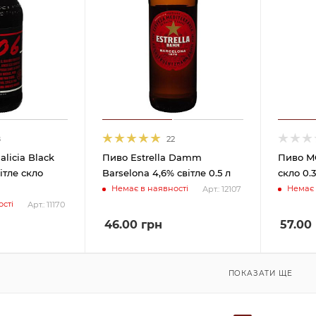
8
22
alicia Black
Пиво Estrella Damm
Пиво MO
ітле скло
Barselona 4,6% світле 0.5 л
скло 0.3
Немає в наявності
Немає 
Арт.: 12107
сті
Арт.: 11170
46.00
грн
57.00
ПОКАЗАТИ ЩЕ