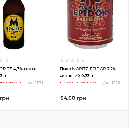
RITZ 4,7% світле
Пиво MORITZ EPIDOR 7,2%
3 л
світле з/б 0.33 л
в наявності
Немає в наявності
Арт.: 11178
Арт.: 11176
грн
54.00
грн