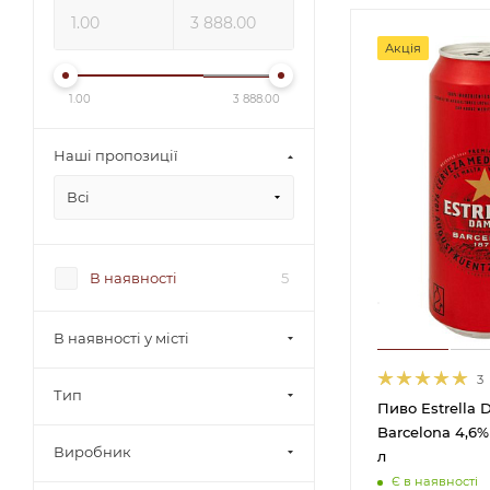
Акція
1.00
3 888.00
Наші пропозиції
Всі
В наявності
5
В наявності у місті
3
Тип
Пиво Estrella
Barсelona 4,6% 
Виробник
л
Є в наявності