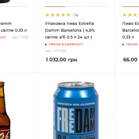
7
136
 Damm
Упаковка пива Estrella
Пиво E
світле 0.33 л
Damm Barselona ( 4,6%
Barcelon
світле з/б 0.5 л 24 шт )
0.33 л
сті
Арт.: 7232
Немає в наявності
Немає 
Арт.: УП7233
1 032.00
грн
66.00