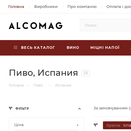
Головна
Виробники
Про компанію
Оплата і до
ВЕСЬ КАТАЛОГ
ВИНО
МІЦНІ НАПОЇ
Пиво, Испания
23
—
—
Головна
Пиво
Испания
За замовчуванням (
ФІЛЬТР
Ціна
Країна:
Ісп