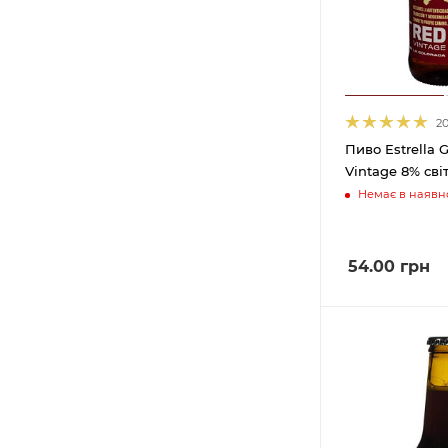
2
Пиво Estrella G
Vintage 8% світ
Немає в наявно
54.00
грн