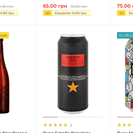
65.00
грн
75.00
3.90
грн
79.00
грн
24.90
грн
Економія
14.00
грн
Ек
-
18
%
-
12
%
кція
CLUB C
2
 Roja Reserva
Пиво Estrella Barselona
Пиво Ma