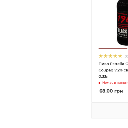
5
Пиво Estrella G
Coupag 7,2% св
0.33л
Немає в наявно
68.00
грн