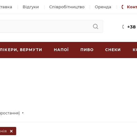
ставка
Відгуки
Співробітництво
Оренда
Кон
+38
ЛІКЕРИ, ВЕРМУТИ
НАПОЇ
ПИВО
СНЕКИ
К
зростання)
анія