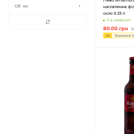
Нідерланди
37
Об`єм
напівтемне філ
Німеччина
134
скло 0.33 л
Є в наявності
Словаччина
9
80.00
грн
9
Таїланд
1
Економія
1
-
13
%
Україна
251
Чехія
55
Шотландія
2
Японія
1