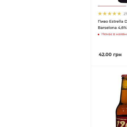
2
Пиво Estrella
Barselona 4,6% 
Немає в наявно
42.00
грн