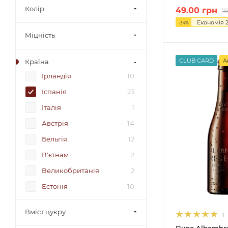
Колір
49.00
грн
7
Економія
-
34
%
Міцність
CLUB CARD
А
Країна
Ірландія
10
Іспанія
23
Італія
1
Австрія
14
Бельгія
12
В'єтнам
2
Великобританія
2
Естонія
10
Китай
1
Вміст цукру
1
Литва
54
Пиво Alhambra