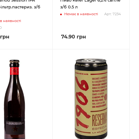
фільтр.пастериз. з/б
з/б 0.5 л
Немає в наявності
Арт.: 7234
в наявності
0
грн
74.90
грн