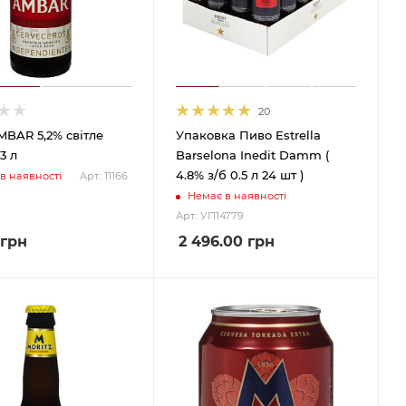
20
BAR 5,2% світле
Упаковка Пиво Estrella
3 л
Barselona Inedit Damm (
4.8% з/б 0.5 л 24 шт )
в наявності
Арт.: 11166
Немає в наявності
Арт.: УП14779
грн
2 496.00
грн