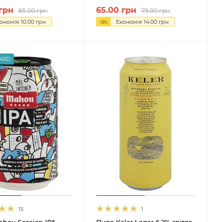
грн
65.00
грн
85.00
грн
79.00
грн
ономія
10.00
грн
Економія
14.00
грн
-
18
%
ARD
15
1
hou Session IPA
Пиво Keler Lager 6,2% світле