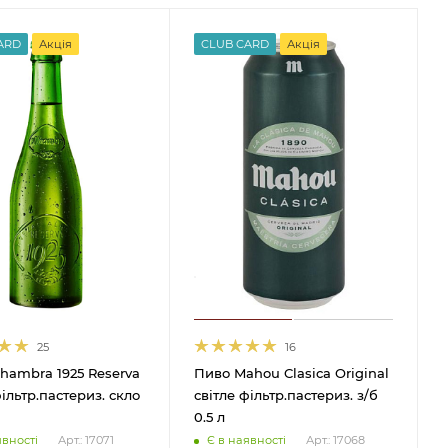
ARD
Акція
CLUB CARD
Акція
25
16
hambra 1925 Reserva
Пиво Mahou Clasica Original
фільтр.пастериз. скло
світле фільтр.пастериз. з/б
0.5 л
явності
Є в наявності
Арт.: 17071
Арт.: 17068