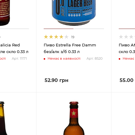
0
19
alicia Red
Пиво Estrella Free Damm
Пиво AM
ле скло 0.33 л
без/алк з/б 0.33 л
скло 0.3
сті
Немає в наявності
Немає 
Арт.: 11171
Арт.: 8520
52.90
грн
55.00