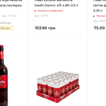
ьтр.пастериз.
Inedit Damm з/б 4.8% 0.5 л
світле 
0.33 л
Немає в наявності
Немає 
Арт.: 17072
Арт.: 14779
Арт.: 1707
2.00
грн
103.90
грн
75.00
2.00
грн