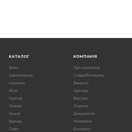
КАТАЛОГ
КОМПАНІЯ
Вино
Про компанію
Шампанське
Співробітництво
Коньяки
Вакансії
Віскі
Оренда
Горілка
Відгуки
Лікери
Ліцензії
Текіла
Документи
Бренді
Реквізити
Пиво
Контакти