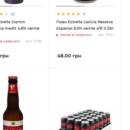
29
17
strella Damm
Пиво Estrella Galicia Reserva
a Inedit 4,8% світле
Espesial 6,5% світле з/б 0.33л
Немає в наявності
Арт.: 11173
в наявності
Арт.: 7786
грн
48.00
грн