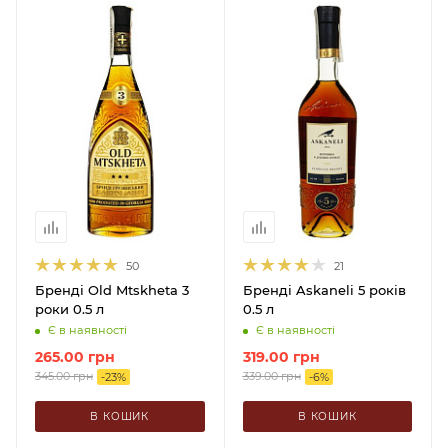
50
21
Бренді Old Mtskheta 3
Бренді Askaneli 5 років
роки 0.5 л
0.5 л
Є в наявності
Є в наявності
265.00
грн
319.00
грн
345.00
грн
339.00
грн
-
23
%
-
6
%
В КОШИК
В КОШИК