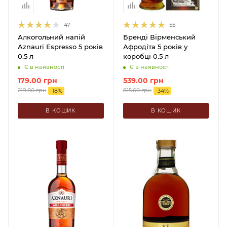
47
55
Алкогольний напій
Бренді Вірменський
Aznauri Espresso 5 років
Афродіта 5 років у
0.5 л
коробці 0.5 л
Є в наявності
Є в наявності
179.00
грн
539.00
грн
219.00
грн
815.00
грн
-
18
%
-
34
%
В КОШИК
В КОШИК