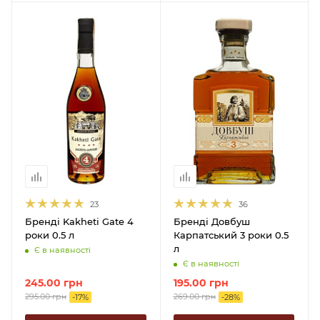
23
36
Бренді Kakheti Gate 4
Бренді Довбуш
роки 0.5 л
Карпатський 3 роки 0.5
л
Є в наявності
Є в наявності
245.00
грн
195.00
грн
295.00
грн
269.00
грн
-
17
%
-
28
%