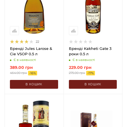
22
Бренді Jules Larose &
Бренді Kakheti Gate 3
Cie VSOP 0.5 л
роки 0.5 л
Є в наявності
Є в наявності
389.00
грн
229.00
грн
464.00
грн
275.00
грн
-
16
%
-
17
%
В КОШИК
В КОШИК