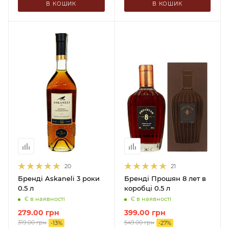
В КОШИК
В КОШИК
20
21
Бренді Askaneli 3 роки
Бренді Прошян 8 лет в
0.5 л
коробці 0.5 л
Є в наявності
Є в наявності
279.00
грн
399.00
грн
319.00
грн
549.00
грн
-
13
%
-
27
%