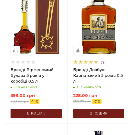
39
Бренді Вірменський
Бренді Довбуш
Булава 5 років у
Карпатський 5 років 0.5
коробці 0.5 л
л
Є в наявності
Є в наявності
599.00
грн
228.00
грн
699.00
грн
289.00
грн
-
14
%
-
21
%
В КОШИК
В КОШИК