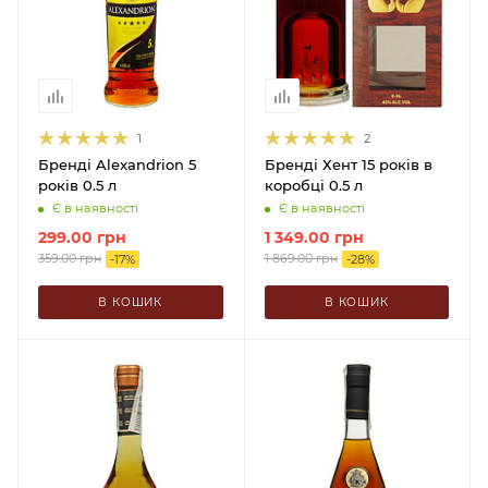
1
2
Бренді Alexandrion 5
Бренді Хент 15 років в
років 0.5 л
коробці 0.5 л
Є в наявності
Є в наявності
299.00
грн
1 349.00
грн
359.00
грн
1 869.00
грн
-
17
%
-
28
%
В КОШИК
В КОШИК