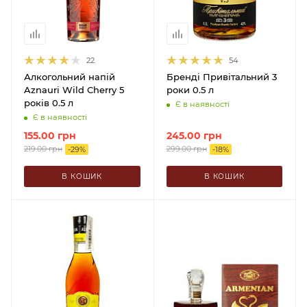
22
54
Алкогольний напій
Бренді Привітальний 3
Aznauri Wild Cherry 5
роки 0.5 л
років 0.5 л
Є в наявності
Є в наявності
155.00
грн
245.00
грн
219.00
грн
299.00
грн
-
29
%
-
18
%
В КОШИК
В КОШИК