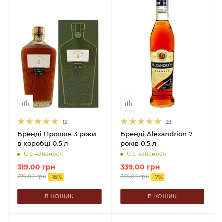
12
23
Бренді Прошян 3 роки
Бренді Alexandrion 7
в коробці 0.5 л
років 0.5 л
Є в наявності
Є в наявності
319.00
грн
339.00
грн
379.00
грн
365.00
грн
-
16
%
-
7
%
В КОШИК
В КОШИК