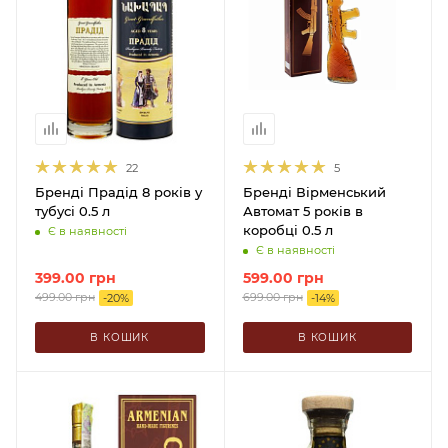
22
5
Бренді Прадід 8 років у
Бренді Вірменський
тубусі 0.5 л
Автомат 5 років в
коробці 0.5 л
Є в наявності
Є в наявності
399.00
грн
599.00
грн
499.00
грн
699.00
грн
-
20
%
-
14
%
В КОШИК
В КОШИК