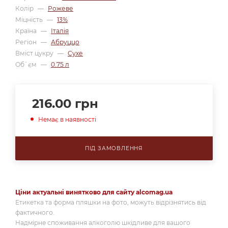
Колір
—
Рожеве
Міцність
—
13%
Країна
—
Італія
Регіон
—
Абруццо
Вміст цукру
—
Сухе
Об`єм
—
0.75 л
216.00
грн
Немає в наявності
ПІД ЗАМОВЛЕННЯ
Ціни актуальні винятково для сайту alcomag.ua
Етикетка та форма пляшки на фото, можуть відрізнятись від
фактичного.
Надмірне споживання алкоголю шкідливе для вашого