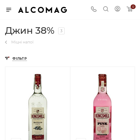
0
Джин 38%
3
Міцні напої
ФІЛЬТР