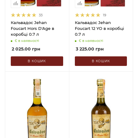
33
19
Кальвадос Jehan
Кальвадос Jehan
Foucart Hors D'Age в
Foucart 12 YO в коробці
коробці 0.7 л
0.7 л
Є в наявності
Є в наявності
2 025.00
грн
3 225.00
грн
В КОШИК
В КОШИК