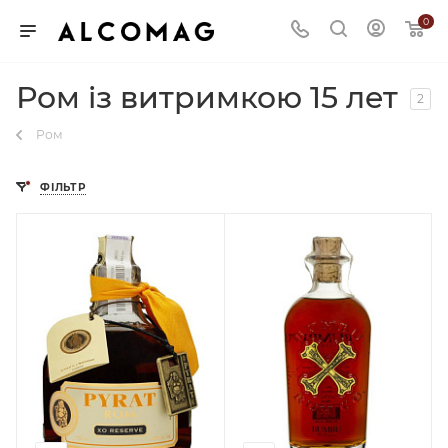
0
Ром із витримкою 15 лет
2
Ром
ФІЛЬТР