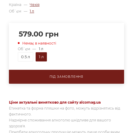
Країна
—
Чехія
Об`єм
—
1 л
579.00
грн
Немає в наявності
Об`єм
—
1 л
0.5 л
1 л
ПІД ЗАМОВЛЕННЯ
Ціни актуальні винятково для сайту alcomag.ua
Етикетка та форма пляшки на фото, можуть відрізнятись від
фактичного.
Надмірне споживання алкоголю шкідливе для вашого
здоров'я.
Придбати алкогольну продукцію можуть лише особи яким