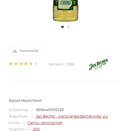
ПОРІВНЯТИ
1
Артикул:
5586
Характеристики
ШтрихКод
—
8594405105528
Виробник
—
Jan Becher - Karlovarska Becherovka, a.s.
Колір
—
Світло-золотистий
Міцність
—
20%