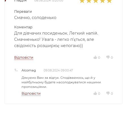
Надія
08.08.2024 13:20:00
Переваги
Смачно, солоденько
Коментар
Для дівчачих посиденьок. Легкий напій.
Смачненько! Увага - легко п'ється, але
свідомість розширює непогано))
Відповісти
0
0
Alcomag
09.08.2024 09:00:47
Дякуємо Вам за відгук. Сподіваємось, що й у
майбутньому будете насолоджуватися нашими
пропозиціями.
Відповісти
0
0