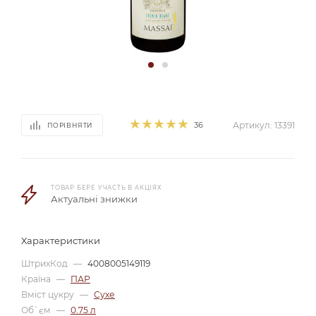
36
Артикул:
13391
ПОРІВНЯТИ
ТОВАР БЕРЕ УЧАСТЬ В АКЦІЯХ
Актуальні знижки
Характеристики
ШтрихКод
—
4008005149119
Країна
—
ПАР
Вміст цукру
—
Сухе
Об`єм
—
0.75 л