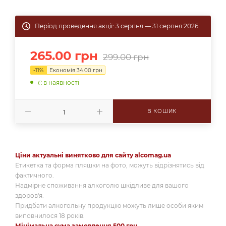
Період проведення акції: 3 серпня — 31 серпня 2026
265.00
грн
299.00
грн
-
11
%
Економія
34.00
грн
Є в наявності
В КОШИК
Ціни актуальні винятково для сайту alcomag.ua
Етикетка та форма пляшки на фото, можуть відрізнятись від
фактичного.
Надмірне споживання алкоголю шкідливе для вашого
здоров'я.
Придбати алкогольну продукцію можуть лише особи яким
виповнилося 18 років.
Мінімальна сума замовлення 500 грн