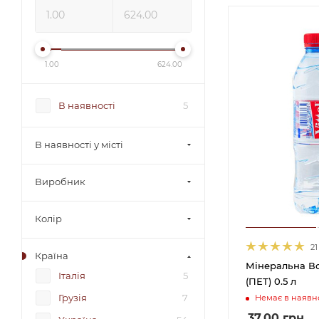
1.00
624.00
В наявності
5
В наявності у місті
Виробник
Колір
21
Країна
Мінеральна Во
Італія
5
(ПЕТ) 0.5 л
Грузія
7
Немає в наявно
37.00
грн