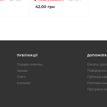
Арт.: 3015
Арт.: 2971
42.00
грн
ПУБЛІКАЦІЇ
ДОПОМОГ
Поради сомельє
Оплата і дос
Заходи
Повернення 
Статті
Публічна оф
Коктейлі
Політика кон
Програма ло