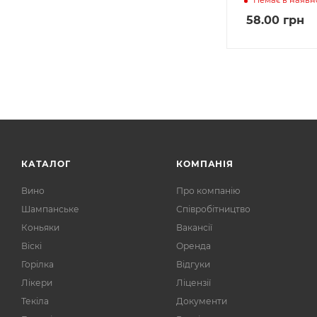
58.00
грн
КАТАЛОГ
КОМПАНІЯ
Вино
Про компанію
Шампанське
Співробітництво
Коньяки
Вакансії
Віскі
Оренда
Горілка
Відгуки
Лікери
Ліцензії
Текіла
Документи