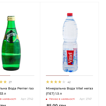
27
42
ьна Вода Perrier газ
Мінеральна Вода Vitel негаз
33 л
(ПЕТ) 1.5 л
в наявності
Немає в наявності
Арт.: 2742
Арт.: 2747
грн
85.00
грн