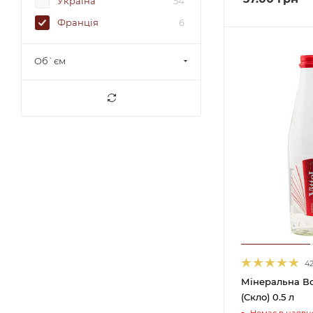
Україна
54
Франція
6
Об`єм
4
Мінеральна Во
(Cкло) 0.5 л
Немає в наявно