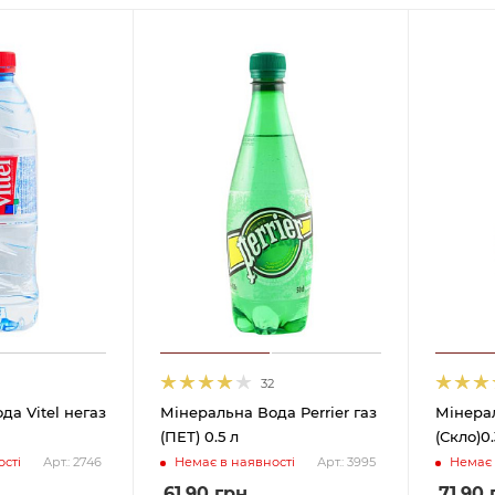
32
да Vitel негаз
Мінеральна Вода Perrier газ
Мінерал
(ПЕТ) 0.5 л
(Скло)0.
сті
Немає в наявності
Немає 
Арт.: 2746
Арт.: 3995
61.90
грн
71.90