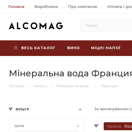
Головна
Виробники
Про компанію
Оплата і до
ВЕСЬ КАТАЛОГ
ВИНО
МІЦНІ НАПОЇ
Мінеральна вода Франци
—
—
—
Головна
Напої
Мінеральна вода
Франция
За замовчуванням (
ФІЛЬТР
Ціна
Країна:
Фра