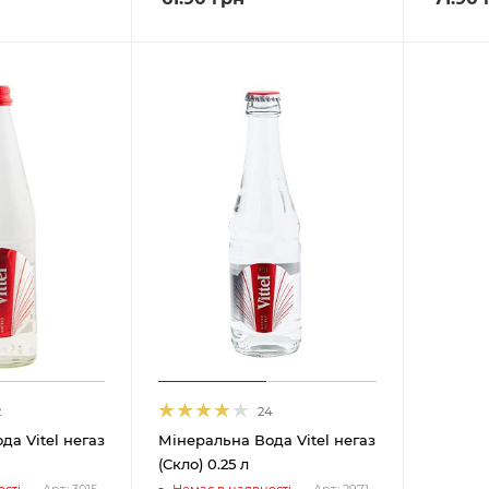
2
24
да Vitel негаз
Мінеральна Вода Vitel негаз
(Cкло) 0.25 л
сті
Немає в наявності