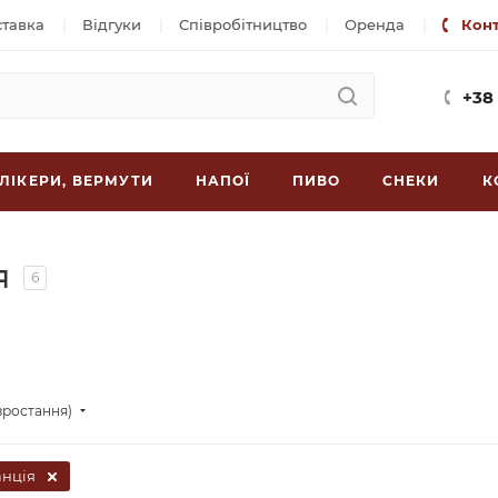
ставка
Відгуки
Співробітництво
Оренда
Кон
+38
ЛІКЕРИ, ВЕРМУТИ
НАПОЇ
ПИВО
СНЕКИ
К
я
6
зростання)
нція