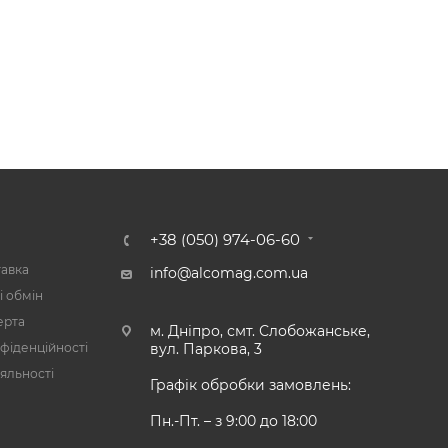
А
+38 (050) 974-06-60
тавка
info@alcomag.com.ua
і обмін
ерта
м. Дніпро, смт. Слобожанське,
фіденційності
вул. Паркова, 3
яльності
Графік обробки замовлень:
Пн.-Пт. – з 9:00 до 18:00