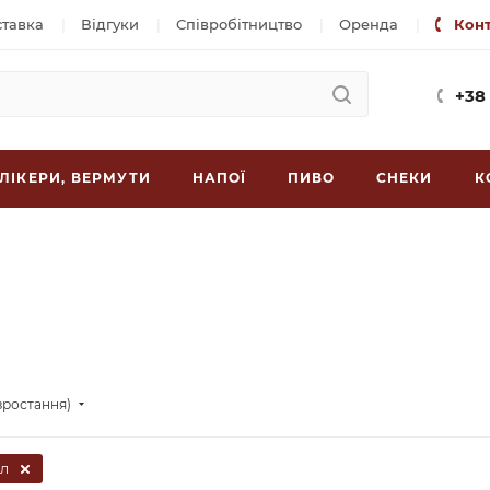
ставка
Відгуки
Співробітництво
Оренда
Кон
+38
ЛІКЕРИ, ВЕРМУТИ
НАПОЇ
ПИВО
СНЕКИ
К
зростання)
 л