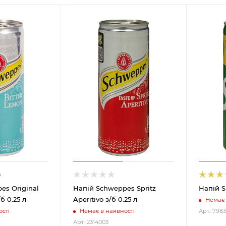
0
es Original
Напій Schweppes Spritz
Напій Sp
б 0.25 л
Aperitivo з/б 0.25 л
Немає 
сті
Немає в наявності
Арт.: 7983
Арт.: 2314003