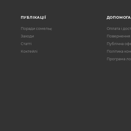
ПУБЛІКАЦІЇ
ДОПОМОГ
Поради сомельє
Оплата і дос
Заходи
Повернення 
Статті
Публічна оф
Коктейлі
Політика кон
Програма ло