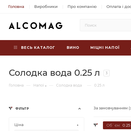
Головна
Виробники
Про компанію
Оплата і до
ВЕСЬ КАТАЛОГ
ВИНО
МІЦНІ НАПОЇ
Солодка вода 0.25 л
3
—
—
—
Головна
Напої
Солодка вода
0.25 л
За замовчуванням (
ФІЛЬТР
Ціна
Об`єм:
0.25