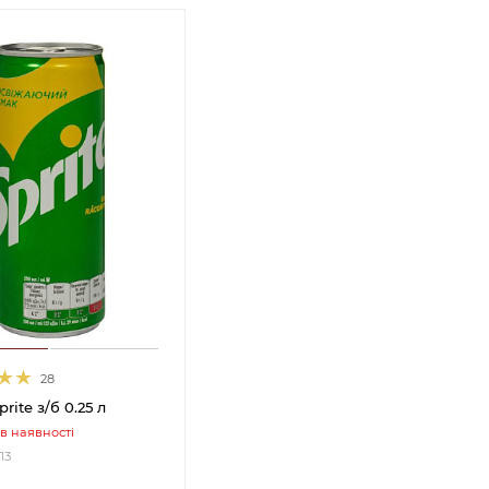
28
rite з/б 0.25 л
в наявності
13