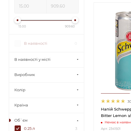
15.00
909.60
В наявності
0
В наявності у місті
Виробник
Колір
3
Країна
Напій Schwepp
Bitter Lemon з/
Об`єм
Немає в наявно
0.25 л
3
Арт.: 2341501