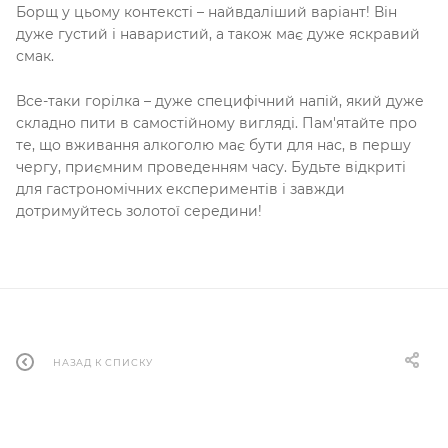
Борщ у цьому контексті – найвдаліший варіант! Він
дуже густий і наваристий, а також має дуже яскравий
смак.
Все-таки горілка – дуже специфічний напій, який дуже
складно пити в самостійному вигляді. Пам'ятайте про
те, що вживання алкоголю має бути для нас, в першу
чергу, приємним проведенням часу. Будьте відкриті
для гастрономічних експериментів і завжди
дотримуйтесь золотої середини!
НАЗАД К СПИСКУ