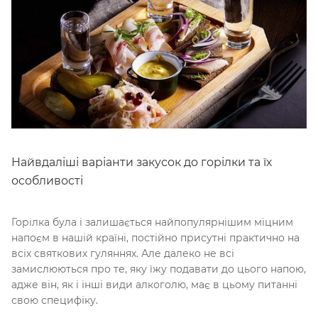
Найвдаліші варіанти закусок до горілки та їх
особливості
Горілка була і залишається найпопулярнішим міцним
напоєм в нашій країні, постійно присутні практично на
всіх святкових гуляннях. Але далеко не всі
замислюються про те, яку їжу подавати до цього напою,
адже він, як і інші види алкоголю, має в цьому питанні
свою специфіку.