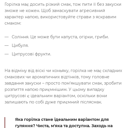
Горілка має досить різкий смак, тож пити її без закуски
зможе не кожен. Щоб замаскувати агресивний
характер напою, використовуйте страви з яскравим
смаком:
Соління. Це може бути капуста, огірки, гриби.
Цибуля.
Цитрусові фрукти.
На відміну від віскі чи коньяку, горілка не має складних
смакових чи ароматичних відтінків, тому головне
завдання закуски – просто пом'якшувати смак, зробити
розпиття напою приємнішим. У цьому випадку
цитрусові є ідеальним варіантом, оскільки вони
залишають по собі дуже приємний післясмак.
Яка горілка стане ідеальним варіантом для
гуляння? Чиста, м'яка та доступна. Заходь на