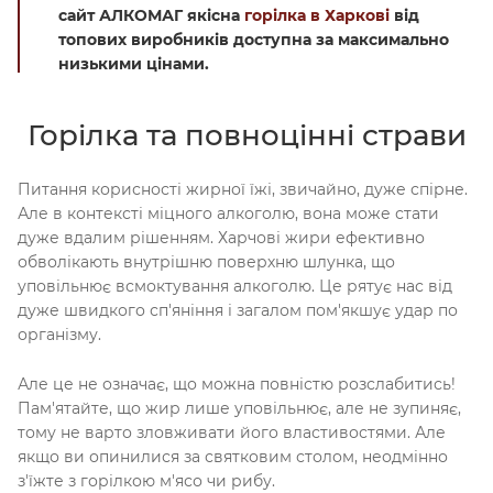
сайт АЛКОМАГ якісна
горілка в Харкові
від
топових виробників доступна за максимально
низькими цінами.
Горілка та повноцінні страви
Питання корисності жирної їжі, звичайно, дуже спірне.
Але в контексті міцного алкоголю, вона може стати
дуже вдалим рішенням. Харчові жири ефективно
обволікають внутрішню поверхню шлунка, що
уповільнює всмоктування алкоголю. Це рятує нас від
дуже швидкого сп'яніння і загалом пом'якшує удар по
організму.
Але це не означає, що можна повністю розслабитись!
Пам'ятайте, що жир лише уповільнює, але не зупиняє,
тому не варто зловживати його властивостями. Але
якщо ви опинилися за святковим столом, неодмінно
з'їжте з горілкою м'ясо чи рибу.