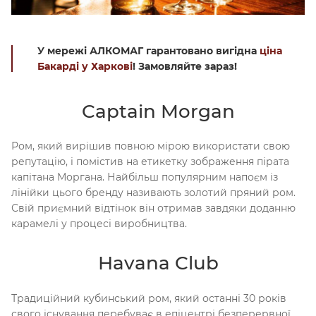
У мережі АЛКОМАГ гарантовано вигідна
ціна
Бакарді у Харкові
! Замовляйте зараз!
Captain Morgan
Ром, який вирішив повною мірою використати свою
репутацію, і помістив на етикетку зображення пірата
капітана Моргана. Найбільш популярним напоєм із
лінійки цього бренду називають золотий пряний ром.
Свій приємний відтінок він отримав завдяки доданню
карамелі у процесі виробництва.
Havana Club
Традиційний кубинський ром, який останні 30 років
свого існування перебуває в епіцентрі безперервної