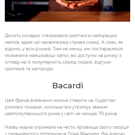
Досить складно створювати рейтинги найкращих
напоїв, адже це насамперед справа смаку. А смак, як
відомо, у всіх різний. Тим не менш, ми постараємося
позначити найцікавіші напої, які доступні на ринку з
огляду на їх популярність серед людей, відгуки
критиків та нагороди.
Bacardi
Цей бренд впевнено можна ставити на п'єдестал
ромової пошани, оскільки він утримує звання
найпопулярнішого рома у світі не менше 70 років.
Назву марка отримала на честь прізвища свого творця
– талановитого підприємця Дона Факундо. Він вчасно