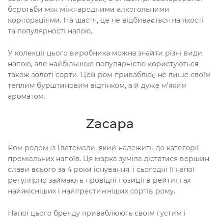
боротьби між міжнародними алкогольними
корпораціями. На щастя, це не відбивається на якості
та популярності напою.
У колекції цього виробника можна знайти різні види
напою, але найбільшою популярністю користуються
також золоті сорти. Цей ром приваблює не лише своїм
теплим бурштиновим відтінком, а й дуже м'яким
ароматом.
Zacapa
Ром родом із Гватемали, який належить до категорії
преміальних напоїв. Ця марка зуміла дістатися вершин
слави всього за 4 роки існування, і сьогодні її напої
регулярно займають провідні позиції в рейтингах
найякісніших і найпрестижніших сортів рому.
Напої цього бренду приваблюють своїм густим і