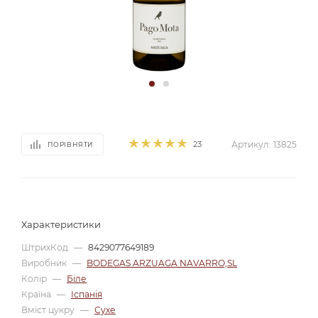
23
Артикул:
13825
ПОРІВНЯТИ
Характеристики
ШтрихКод
—
8429077649189
Виробник
—
BODEGAS ARZUAGA NAVARRO,SL
Колір
—
Біле
Країна
—
Іспанія
Вміст цукру
—
Сухе