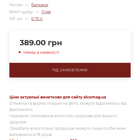
Регіон
—
Балкани
Вміст цукру
—
Сухе
Об`єм
—
0.75 л
389.00
грн
Немає в наявності
ПІД ЗАМОВЛЕННЯ
Ціни актуальні винятково для сайту alcomag.ua
Етикетка та форма пляшки на фото, можуть відрізнятись від
фактичного.
Надмірне споживання алкоголю шкідливе для вашого
здоров'я.
Придбати алкогольну продукцію можуть лише особи яким
виповнилося 18 років.