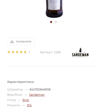
ПОРІВНЯТИ
1
Артикул:
5266
Характеристики
ШтрихКод
—
8421150646108
Виробник
—
Sandeman
Колір
—
Біле
Міцність
—
15%