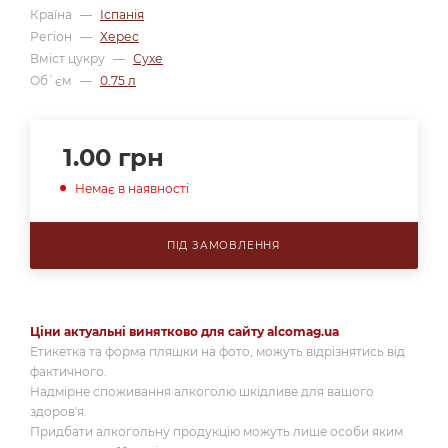
Країна
—
Іспанія
Регіон
—
Херес
Вміст цукру
—
Сухе
Об`єм
—
0.75 л
1.00
грн
Немає в наявності
ПІД ЗАМОВЛЕННЯ
Ціни актуальні винятково для сайту alcomag.ua
Етикетка та форма пляшки на фото, можуть відрізнятись від
фактичного.
Надмірне споживання алкоголю шкідливе для вашого
здоров'я.
Придбати алкогольну продукцію можуть лише особи яким