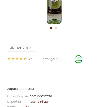
ПОРІВНЯТИ
84
Артикул:
7741
Характеристики
ШтрихКод
—
8001906997878
Виробник
—
Toser Vini Spa
Колір
—
Біле