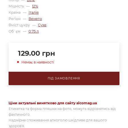
Міцність
—
12%
Країна
—
Італія
Регіон
—
Венето
Вміст цукру
—
Сухе
Об`єм
—
0.75 л
129.00
грн
Немає в наявності
ПІД ЗАМОВЛЕННЯ
Ціни актуальні винятково для сайту alcomag.ua
Етикетка та форма пляшки на фото, можуть відрізнятись від
фактичного.
Надмірне споживання алкоголю шкідливе для вашого
здоров'я.