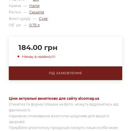
Країна
—
Італія
Регіон
—
Сицилія
Вміст цукру
—
Сухе
Об`єм
—
0.75 л
184.00
грн
Немає в наявності
ПІД ЗАМОВЛЕННЯ
Ціни актуальні винятково для сайту alcomag.ua
Етикетка та форма пляшки на фото, можуть відрізнятись від
фактичного.
Надмірне споживання алкоголю шкідливе для вашого
здоров'я.
Придбати алкогольну продукцію можуть лише особи яким