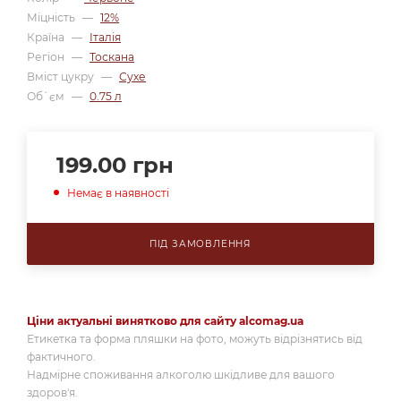
Міцність
—
12%
Країна
—
Італія
Регіон
—
Тоскана
Вміст цукру
—
Сухе
Об`єм
—
0.75 л
199.00
грн
Немає в наявності
ПІД ЗАМОВЛЕННЯ
Ціни актуальні винятково для сайту alcomag.ua
Етикетка та форма пляшки на фото, можуть відрізнятись від
фактичного.
Надмірне споживання алкоголю шкідливе для вашого
здоров'я.