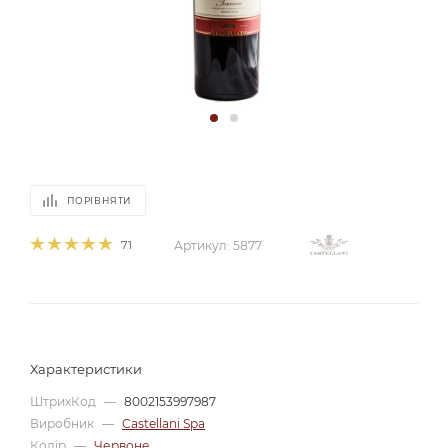
ПОРІВНЯТИ
71
Артикул:
5877
Характеристики
ШтрихКод
—
8002153997987
Виробник
—
Castellani Spa
Колір
—
Червоне