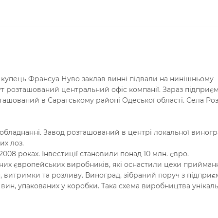
 купець Франсуа Нуво заклав винні підвали на нинішньому
ут розташований центральний офіс компанії. Зараз підприє
шований в Саратському районі Одеської області. Села Розі
 обладнанні. Завод розташований в центрі локальної виногр
их лоз.
008 роках. Інвестиції становили понад 10 млн. євро.
них європейських виробників, які оснастили цехи прийманн
 витримки та розливу. Виноград, зібраний поруч з підприє
вин, упакованих у коробки. Така схема виробництва унікал