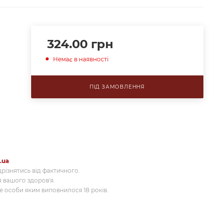
324.00
грн
Немає в наявності
ПІД ЗАМОВЛЕННЯ
.ua
різнятись від фактичного.
 вашого здоров'я.
 особи яким виповнилося 18 років.