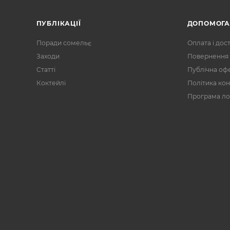
ПУБЛІКАЦІЇ
ДОПОМОГ
Поради сомельє
Оплата і дос
Заходи
Повернення 
Статті
Публічна оф
Коктейлі
Політика кон
Програма ло