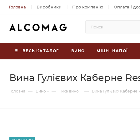
Головна
Виробники
Про компанію
Оплата і до
ВЕСЬ КАТАЛОГ
ВИНО
МІЦНІ НАПОЇ
Вина Гулієвих Каберне Res
—
—
—
Головна
Вино
Тихе вино
Вина Гулієвих Каберне R