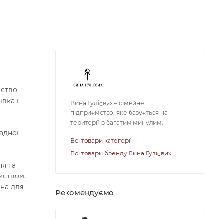
мство
вка і
Вина Гулієвих – сімейне
підприємство, яке базується на
території із багатим минулим.
адної
Всі товари категорії
Всі товари бренду Вина Гулієвих
я та
мством,
ьна для
Рекомендуємо