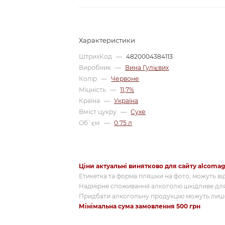
Характеристики
ШтрихКод
—
4820004384113
Виробник
—
Вина Гулієвих
Колір
—
Червоне
Міцність
—
11,7%
Країна
—
Україна
Вміст цукру
—
Сухе
Об`єм
—
0.75 л
Ціни актуальні винятково для сайту alcomag
Етикетка та форма пляшки на фото, можуть від
Надмірне споживання алкоголю шкідливе для
Придбати алкогольну продукцію можуть лише
Мінімальна сума замовлення 500 грн