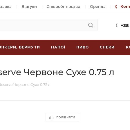
ставка
Відгуки
Співробітництво
Оренда
Кон
+38
ЛІКЕРИ, ВЕРМУТИ
НАПОЇ
ПИВО
СНЕКИ
К
erve Червоне Сухе 0.75 л
eserve Червоне Сухе 0.75 л
ПОРІВНЯТИ