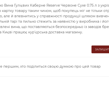
 Вина Гулієвих Каберне Reserve Червоне Сухе 0.75 л з укрї
 картку товару таким чином, щоб покупець міг не тільки о
ою, але й впевнитись у справжності продукції шляхом вивче
ній тарі та пильно стежить за наявністю у виробника і йог
авлені вина, що поставляються безпосередньо із заводів бре
а Києві працює кур'єрська доставка магазину.
ЗАЛИШИТ
е першим, хто поділиться своєю думкою про цей товар