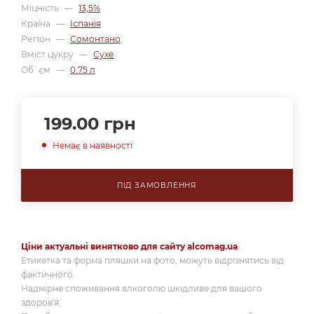
Міцність
—
13,5%
Країна
—
Іспанія
Регіон
—
Сомонтано
Вміст цукру
—
Сухе
Об`єм
—
0.75 л
199.00
грн
Немає в наявності
ПІД ЗАМОВЛЕННЯ
Ціни актуальні винятково для сайту alcomag.ua
Етикетка та форма пляшки на фото, можуть відрізнятись від
фактичного.
Надмірне споживання алкоголю шкідливе для вашого
здоров'я.