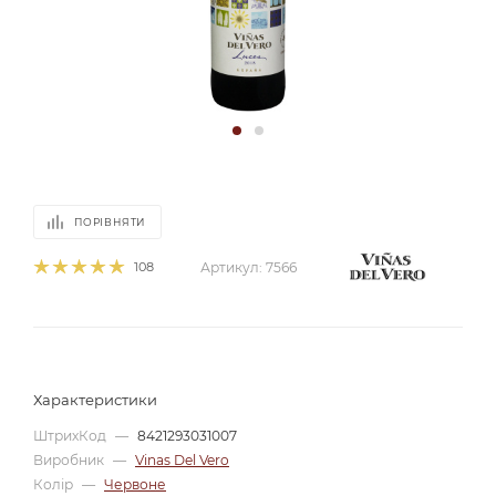
ПОРІВНЯТИ
108
Артикул:
7566
Характеристики
ШтрихКод
—
8421293031007
Виробник
—
Vinas Del Vero
Колір
—
Червоне