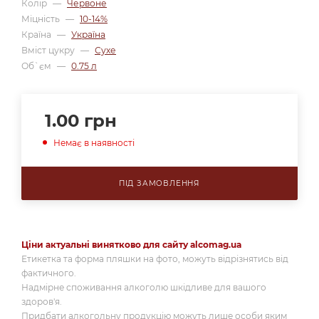
Колір
—
Червоне
Міцність
—
10-14%
Країна
—
Україна
Вміст цукру
—
Сухе
Об`єм
—
0.75 л
1.00
грн
Немає в наявності
ПІД ЗАМОВЛЕННЯ
Ціни актуальні винятково для сайту alcomag.ua
Етикетка та форма пляшки на фото, можуть відрізнятись від
фактичного.
Надмірне споживання алкоголю шкідливе для вашого
здоров'я.
Придбати алкогольну продукцію можуть лише особи яким