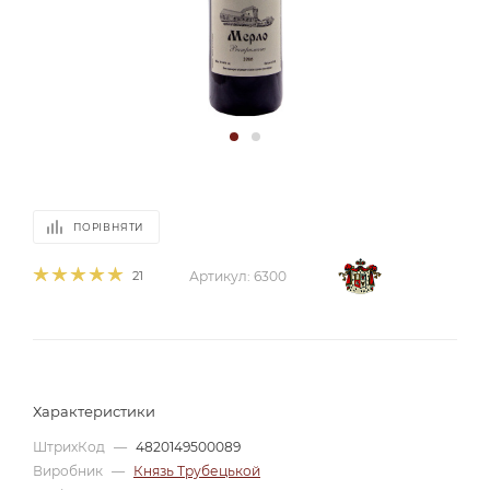
ПОРІВНЯТИ
21
Артикул:
6300
Характеристики
ШтрихКод
—
4820149500089
Виробник
—
Князь Трубецькой