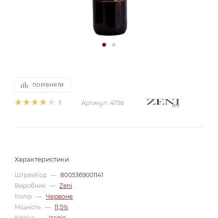
ПОРІВНЯТИ
1
Артикул:
4736
Характеристики
ШтрихКод
—
8005369001141
Виробник
—
Zeni
Колір
—
Червоне
Міцність
—
11,5%
Країна
—
Італія