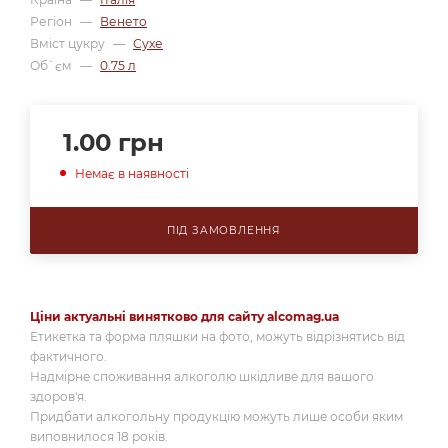
Регіон
—
Венето
Вміст цукру
—
Сухе
Об`єм
—
0.75 л
1.00
грн
Немає в наявності
ПІД ЗАМОВЛЕННЯ
Ціни актуальні винятково для сайту alcomag.ua
Етикетка та форма пляшки на фото, можуть відрізнятись від
фактичного.
Надмірне споживання алкоголю шкідливе для вашого
здоров'я.
Придбати алкогольну продукцію можуть лише особи яким
виповнилося 18 років.