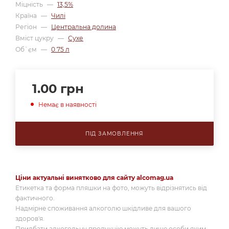
Міцність
—
13,5%
Країна
—
Чилі
Регіон
—
Центральна долина
Вміст цукру
—
Сухе
Об`єм
—
0.75 л
1.00
грн
Немає в наявності
ПІД ЗАМОВЛЕННЯ
Ціни актуальні винятково для сайту alcomag.ua
Етикетка та форма пляшки на фото, можуть відрізнятись від
фактичного.
Надмірне споживання алкоголю шкідливе для вашого
здоров'я.
Придбати алкогольну продукцію можуть лише особи яким