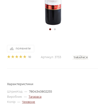
ПОРІВНЯТИ
10
Артикул:
3733
Характеристики
ШтрихКод
—
7804340802255
Виробник
—
Tarapaca
Колір
—
Червоне