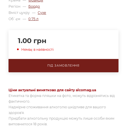
Країна
—
Франція
Регіон
—
Бордо
Вміст цукру
—
Сухе
Об`єм
—
0.75 л
1.00
грн
Немає в наявності
ПІД ЗАМОВЛЕННЯ
Ціни актуальні винятково для сайту alcomag.ua
Етикетка та форма пляшки на фото, можуть відрізнятись від
фактичного.
Надмірне споживання алкоголю шкідливе для вашого
здоров'я.
Придбати алкогольну продукцію можуть лише особи яким
виповнилося 18 років.