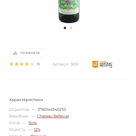
ПОРІВНЯТИ
15
Артикул:
3619
Характеристики
ШтрихКод
—
3760144540233
Виробник
—
Chateau Bellevue
Колір
—
Біле
Міцність
—
12%