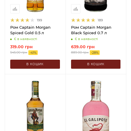
199
189
Ром Captain Morgan
Ром Captain Morgan
Spiced Gold 0.5 л
Black Spiced 0.7 л
Є в наявності
Є в наявності
319.00
грн
639.00
грн
545.00
грн
889.00
грн
-
41
%
-
28
%
В КОШИК
В КОШИК