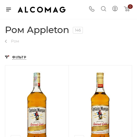
0
Ром Appleton
146
Ром
ФІЛЬТР