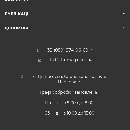
ПУБЛІКАЦІЇ
ДОПОМОГА
+38 (050) 974-06-60
info@alcomag.com.ua
м. Дніпро, смт. Слобожанське, вул.
Паркова, 3
Графік обробки замовлень:
Пн.-Пт. – з 9:00 до 18:00
Сб.-Нд. – з 10:00 до 15:00