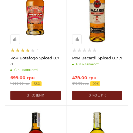
1
Ром Botafogo Spiced 0.7
Ром Bacardi Spiced 0.7 л
л
Є в наявності
Є в наявності
699.00
грн
439.00
грн
1 089.00
грн
619.00
грн
-
36
%
-
29
%
В КОШИК
В КОШИК