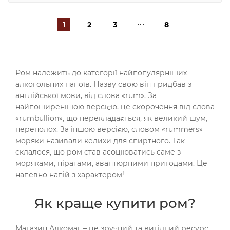
1
2
3
8
Ром належить до категорії найпопулярніших
алкогольних напоїв. Назву свою він придбав з
англійської мови, від слова «rum». За
найпоширенішою версією, це скорочення від слова
«rumbullion», що перекладається, як великий шум,
переполох. За іншою версією, словом «rummers»
моряки називали келихи для спиртного. Так
склалося, що ром став асоціюватись саме з
моряками, піратами, авантюрними пригодами. Це
напевно напій з характером!
Як краще купити ром?
Магазин Алкомаг – це зручний та вигідний ресурс,