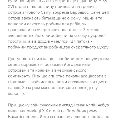
були поширені в Азії та Африці ще в давнину. У XV-
XVI столітті цю рослину привезли на тропічні
острови Нового Світу, зокрема Барбадос. Саме цей
острів вважають батьківщиною рому. Міцний та
дешевий алкоголь робили для рабів, які
працювали на очеретяних плантаціях. З метою
здешевлення його виробляли не із соку цукрової
тростини, а з відходів – меляси. Ця патока -
побічний продукт виробництва очеретяного цукру.
Доступність і низька ціна зробили ром популярним
серед моряків, які розвезли його різними
островами та країнами американського
континенту. Пізніше спиртне почали асоціювати з
піратами — найчисельнішими споживачами цього
напою. Хоча ром масово вживали повсюдно у
колоніях.
При цьому свій сучасний вигляд і смак напій набув
лише наприкінці ХІХ століття. Виробник рому
Bacardi перевів його із розряду дешевого пойла до