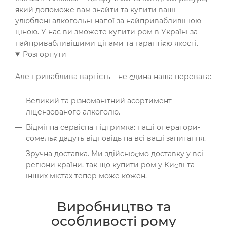
який допоможе вам знайти та купити ваші
улюблені алкогольні напої за найпривабливішою
ціною. У нас ви зможете купити ром в Україні за
найпривабливішими цінами та гарантією якості.
Розгорнути
Але приваблива вартість – не єдина наша перевага:
Великий та різноманітний асортимент
ліцензованого алкоголю.
Відмінна сервісна підтримка: наші оператори-
сомельє дадуть відповідь на всі ваші запитання.
Зручна доставка. Ми здійснюємо доставку у всі
регіони країни, так що купити ром у Києві та
інших містах тепер може кожен.
Виробництво та
особливості рому