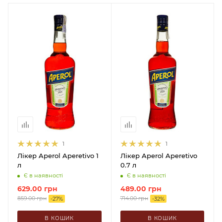
1
1
Лікер Aperol Aperetivo 1
Лікер Aperol Aperetivo
л
0.7 л
Є в наявності
Є в наявності
629.00
грн
489.00
грн
859.00
грн
714.00
грн
-
27
%
-
32
%
В КОШИК
В КОШИК