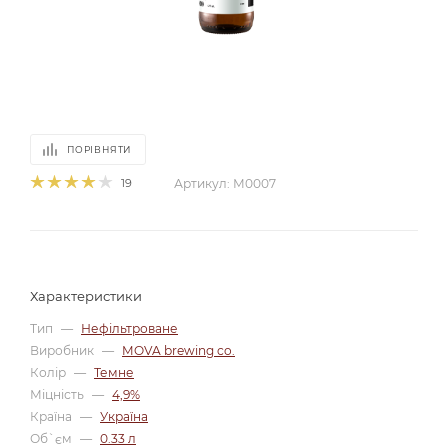
ПОРІВНЯТИ
19
Артикул:
М0007
Характеристики
Тип
—
Нефільтроване
Виробник
—
MOVA brewing co.
Колір
—
Темне
Міцність
—
4,9%
Країна
—
Україна
Об`єм
—
0.33 л