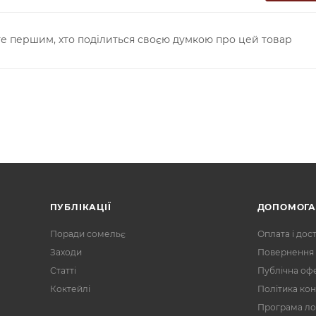
е першим, хто поділиться своєю думкою про цей товар
ПУБЛІКАЦІЇ
ДОПОМОГ
Поради сомельє
Оплата і дос
Заходи
Повернення 
Статті
Публічна оф
Коктейлі
Політика кон
Програма ло