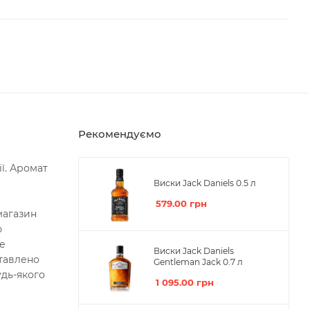
Рекомендуємо
ї. Аромат
Виски Jack Daniels 0.5 л
579.00
грн
магазин
ю
ше
Виски Jack Daniels
ставлено
Gentleman Jack 0.7 л
удь-якого
1 095.00
грн