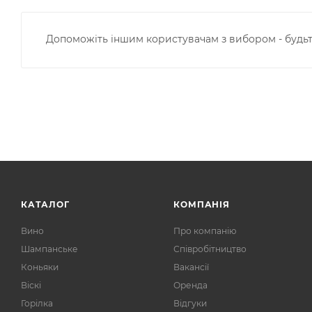
Допоможіть іншим користувачам з вибором - будьт
КАТАЛОГ
КОМПАНІЯ
Вино
Про компанію
Шампанське
Співробітництво
Коньяки
Вакансії
Віскі
Оренда
Горілка
Відгуки