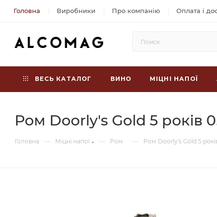
Головна
Виробники
Про компанію
Оплата і до
ВЕСЬ КАТАЛОГ
ВИНО
МІЦНІ НАПОЇ
Ром Doorly's Gold 5 років 0
—
—
—
Головна
Міцні напої
Ром
Ром Doorly's Gold 5 років