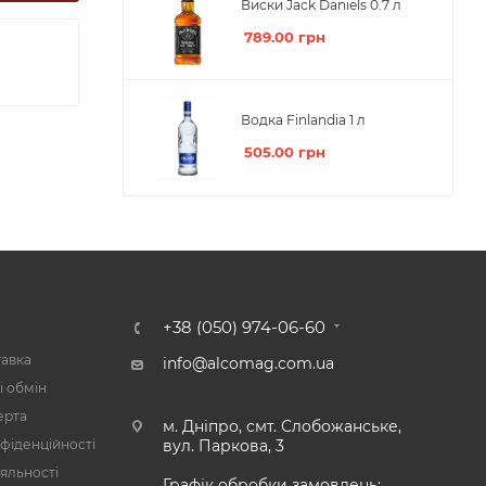
Виски Jack Daniels 0.7 л
789.00
грн
Водка Finlandia 1 л
505.00
грн
А
+38 (050) 974-06-60
тавка
info@alcomag.com.ua
і обмін
ерта
м. Дніпро, смт. Слобожанське,
фіденційності
вул. Паркова, 3
яльності
Графік обробки замовлень: