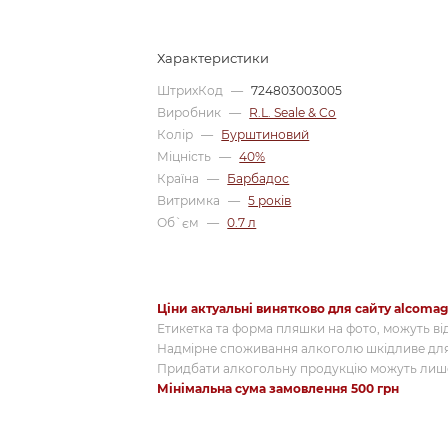
Характеристики
ШтрихКод
—
724803003005
Виробник
—
R.L. Seale & Co
Колір
—
Бурштиновий
Міцність
—
40%
Країна
—
Барбадос
Витримка
—
5 років
Об`єм
—
0.7 л
Ціни актуальні винятково для сайту alcomag
Етикетка та форма пляшки на фото, можуть від
Надмірне споживання алкоголю шкідливе для
Придбати алкогольну продукцію можуть лише
Мінімальна сума замовлення 500 грн