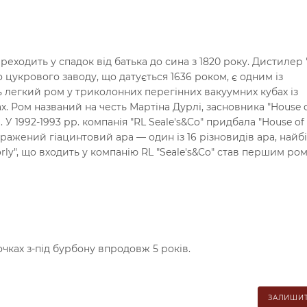
ходить у спадок від батька до сина з 1820 року. Дистилер 
о цукрового заводу, що датується 1636 роком, є одним із
ь легкий ром у триколонних перегінних вакуумних кубах із
. Ром названий на честь Мартіна Дурлі, засновника "House o
 У 1992-1993 рр. компанія "RL Seale's&Co" придбала "House of
бражений гіацинтовий ара — один із 16 різновидів ара, най
orly", що входить у компанію RL "Seale's&Co" став першим ро
чках з-під бурбону впродовж 5 років.
ЗАЛИШИТ