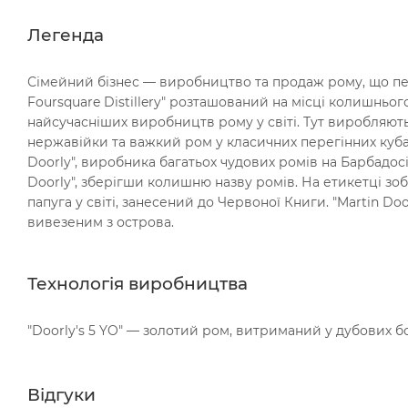
Легенда
Сімейний бізнес — виробництво та продаж рому, що пере
Foursquare Distillery" розташований на місці колишньог
найсучасніших виробництв рому у світі. Тут виробляют
нержавійки та важкий ром у класичних перегінних кубах
Doorly", виробника багатьох чудових ромів на Барбадосі.
Doorly", зберігши колишню назву ромів. На етикетці зо
папуга у світі, занесений до Червоної Книги. "Martin Do
вивезеним з острова.
Технологія виробництва
"Doorly's 5 YO" — золотий ром, витриманий у дубових бо
Відгуки