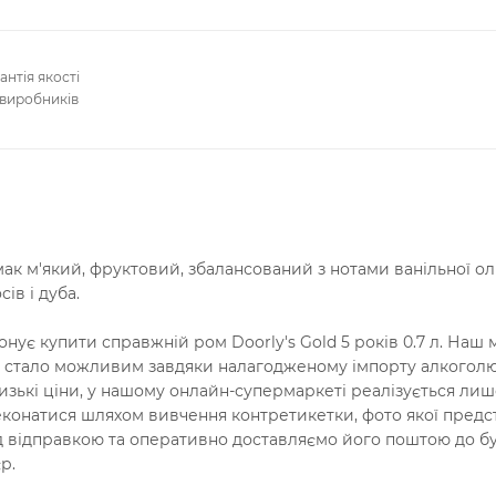
антія якості
 виробників
к м'який, фруктовий, збалансований з нотами ванільної олі
ів і дуба.
ує купити справжній ром Doorly's Gold 5 років 0.7 л. Наш 
Це стало можливим завдяки налагодженому імпорту алкогол
изькі ціни, у нашому онлайн-супермаркеті реалізується ли
еконатися шляхом вивчення контретикетки, фото якої пред
д відправкою та оперативно доставляємо його поштою до б
р.