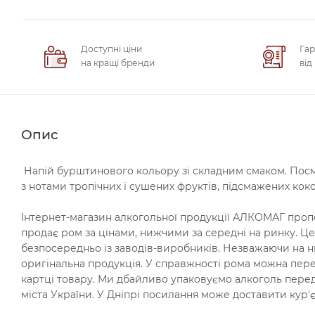
Доступні ціни
Гар
на кращі бренди
від
Опис
Напій бурштинового кольору зі складним смаком. Посма
з нотами тропічних і сушених фруктів, підсмажених кокос
Інтернет-магазин алкогольної продукції АЛКОМАГ пропон
продає ром за цінами, нижчими за середні на ринку. 
безпосередньо із заводів-виробників. Незважаючи на н
оригінальна продукція. У справжності рома можна пер
картці товару. Ми дбайливо упаковуємо алкоголь пере
міста України. У Дніпрі посилання може доставити кур'є