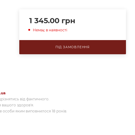
1 345.00
грн
Немає в наявності
ПІД ЗАМОВЛЕННЯ
.ua
різнятись від фактичного.
 вашого здоров'я.
 особи яким виповнилося 18 років.