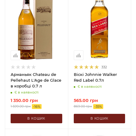
332
Арманьяк Chateau de
Віскі Johnnie Walker
Pellehaut L'Age de Glace
Red Label 0.7л
в коробці 0.7 л
Є в наявності
Є в наявності
1 350.00
грн
565.00
грн
1 599.00
грн
869.00
грн
-
16
%
-
35
%
В КОШИК
В КОШИК