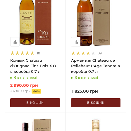
18
89
Коньяк Chateau
Арманьяк Chateau de
d'Orignac Fins Bois X.O.
Pellehaut L'Age Tendre в
в коробці 0.7 л
коробці 0.7 л
Є в наявності
Є в наявності
2 990.00
грн
1 825.00
грн
3 490.00
грн
-
14
%
В КОШИК
В КОШИК