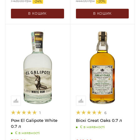
1 435.00
грн
444.00
грн
-
24
%
-
20
%
В КОШИК
В КОШИК
1
6
Ром El Galipote White
Віскі Great Oaks 0.7 л
0.7 л
Є в наявності
Є в наявності