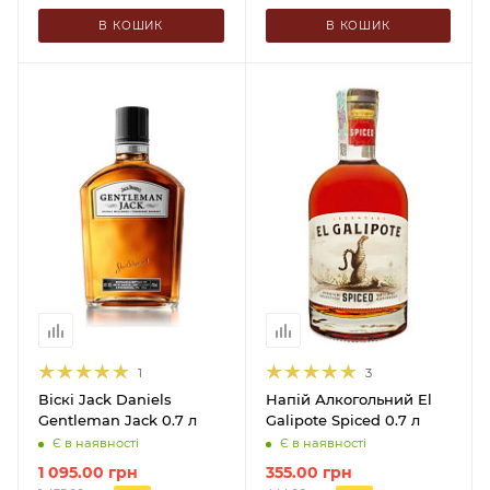
В КОШИК
В КОШИК
1
3
Віскі Jack Daniels
Напій Алкогольний El
Gentleman Jack 0.7 л
Galipote Spiced 0.7 л
Є в наявності
Є в наявності
1 095.00
грн
355.00
грн