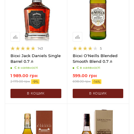
143
5
Віскі Jack Daniels Single
Віскі O'Neills Blended
Barrel 0.7 л
Smooth Blend 0.7 л
Є в наявності
Є в наявності
1 989.00
грн
599.00
грн
2 179.00
грн
698.00
грн
-
9
%
-
14
%
В КОШИК
В КОШИК