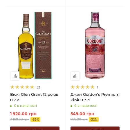
53
1
Віскі Glen Grant 12 років
Джин Gordon's Premium
0.7 л
Pink 0.7 л
Є в наявності
Є в наявності
1 920.00
грн
549.00
грн
3 168.00
грн
789.00
грн
-
39
%
-
30
%