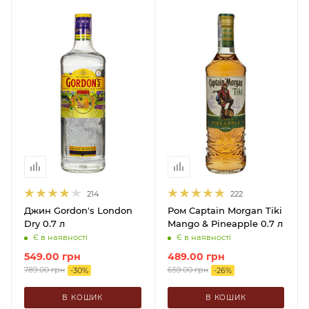
214
222
Джин Gordon's London
Ром Captain Morgan Tiki
Dry 0.7 л
Mango & Pineapple 0.7 л
Є в наявності
Є в наявності
549.00
грн
489.00
грн
789.00
грн
659.00
грн
-
30
%
-
26
%
В КОШИК
В КОШИК