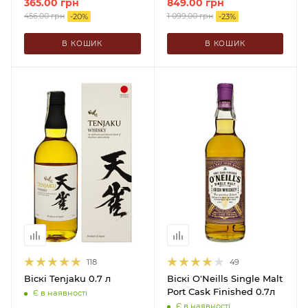
365.00
грн
849.00
грн
456.00
грн
1 099.00
грн
-
20
%
-
23
%
В КОШИК
В КОШИК
118
49
Віскі Tenjaku 0.7 л
Віскі O'Neills Single Malt
Port Cask Finished 0.7л
Є в наявності
Є в наявності