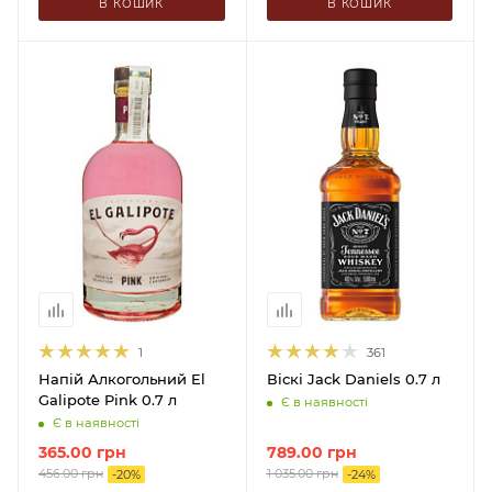
В КОШИК
В КОШИК
1
361
Напій Алкогольний El
Віскі Jack Daniels 0.7 л
Galipote Pink 0.7 л
Є в наявності
Є в наявності
365.00
грн
789.00
грн
456.00
грн
1 035.00
грн
-
20
%
-
24
%