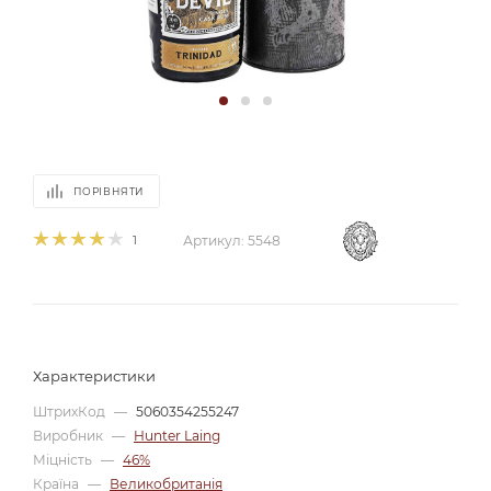
ПОРІВНЯТИ
1
Артикул:
5548
Характеристики
ШтрихКод
—
5060354255247
Виробник
—
Hunter Laing
Міцність
—
46%
Країна
—
Великобританія