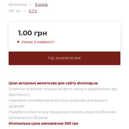
Витримка
—
11 років
Об`єм
—
0.7 л
1.00
грн
Немає в наявності
ПІД ЗАМОВЛЕННЯ
Ціни актуальні винятково для сайту alcomag.ua
Етикетка та форма пляшки на фото, можуть відрізнятись від
фактичного.
Надмірне споживання алкоголю шкідливе для вашого
здоров'я.
Придбати алкогольну продукцію можуть лише особи яким
виповнилося 18 років.
Мінімальна сума замовлення 500 грн