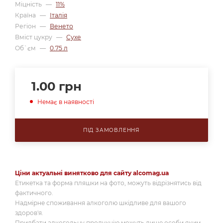
Міцність
—
11%
Країна
—
Італія
Регіон
—
Венето
Вміст цукру
—
Сухе
Об`єм
—
0.75 л
1.00
грн
Немає в наявності
ПІД ЗАМОВЛЕННЯ
Ціни актуальні винятково для сайту alcomag.ua
Етикетка та форма пляшки на фото, можуть відрізнятись від
фактичного.
Надмірне споживання алкоголю шкідливе для вашого
здоров'я.
Придбати алкогольну продукцію можуть лише особи яким