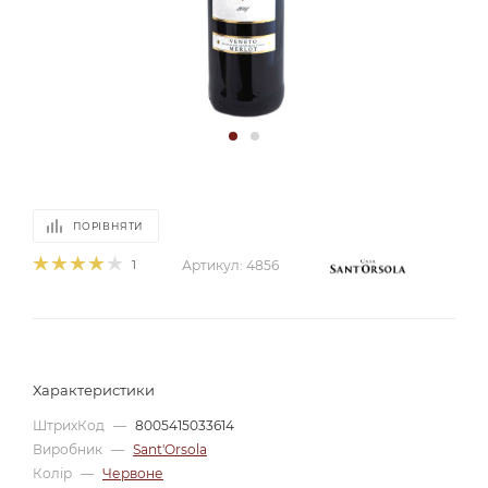
ПОРІВНЯТИ
1
Артикул:
4856
Характеристики
ШтрихКод
—
8005415033614
Виробник
—
Sant'Orsola
Колір
—
Червоне