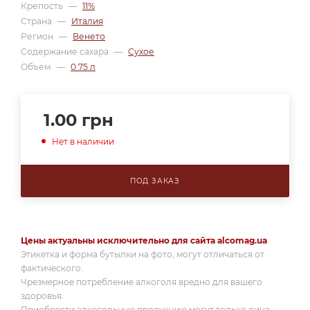
Крепость
—
11%
Страна
—
Италия
Регион
—
Венето
Содержание сахара
—
Сухое
Объем
—
0.75 л
1.00
грн
Нет в наличии
ПОД ЗАКАЗ
Цены актуальны исключительно для сайта alcomag.ua
Этикетка и форма бутылки на фото, могут отличаться от
фактического.
Чрезмерное потребление алкоголя вредно для вашего
здоровья.
Приобрести алкогольную продукцию могут только лица,