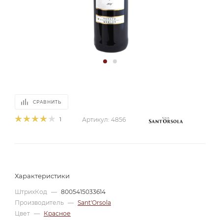
СРАВНИТЬ
1
Артикул:
4856
Характеристики
ШтрихКод
—
8005415033614
Производитель
—
Sant'Orsola
Цвет
—
Красное