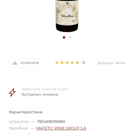
19
Артикул:
14014
ПОРІВНЯТИ
ТОВАР БЕРЕ УЧАСТЬ В АКЦІЯХ
Актуальні знижки
Характеристики
ШтрихКод
—
7804616090669
Виробник
—
MATETIC WINE GROUP S.A