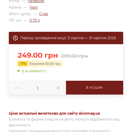
Колір
—
Червоне
Країна
—
Чилі
Вміст цукру
—
Сухе
Об`єм
—
0.75 л
Період проведення акції: 3 серпня — 31 серпня 2026
249.00
грн
299.00
грн
-
17
%
Економія
50.00
грн
Є в наявності
В КОШИК
Ціни актуальні винятково для сайту alcomag.ua
Етикетка та форма пляшки на фото, можуть відрізнятись від
фактичного.
Надмірне споживання алкоголю шкідливе для вашого