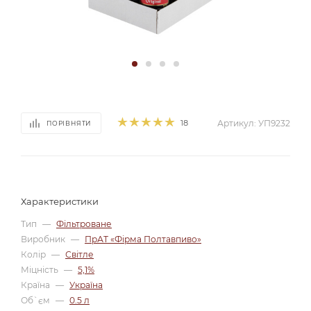
18
Артикул:
УП9232
ПОРІВНЯТИ
Характеристики
Тип
—
Фільтроване
Виробник
—
ПрАТ «Фірма Полтавпиво»
Колір
—
Світле
Міцність
—
5,1%
Країна
—
Україна
Об`єм
—
0.5 л