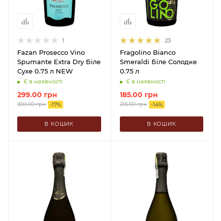
1
23
Fazan Prosecco Vino
Fragolino Bianco
Spumante Extra Dry Біле
Smeraldi Біле Солодке
Сухе 0.75 л NEW
0.75 л
Є в наявності
Є в наявності
299.00
грн
185.00
грн
359.00
грн
215.00
грн
-
17
%
-
14
%
В КОШИК
В КОШИК