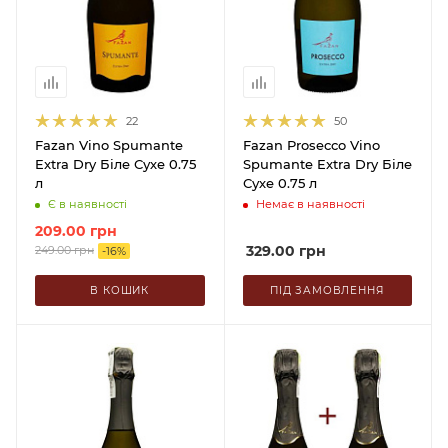
22
50
Fazan Vino Spumante
Fazan Prosecco Vino
Extra Dry Біле Сухе 0.75
Spumante Extra Dry Біле
л
Сухе 0.75 л
Є в наявності
Немає в наявності
209.00
грн
329.00
грн
249.00
грн
-
16
%
В КОШИК
ПІД ЗАМОВЛЕННЯ