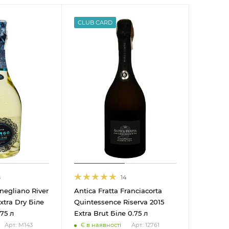
CLUB CARD
8
14
egliano River
Antica Fratta Franciacorta
xtra Dry Біле
Quintessence Riserva 2015
75 л
Extra Brut Біле 0.75 л
Є в наявності
Арт.: М143
Арт.: 12761