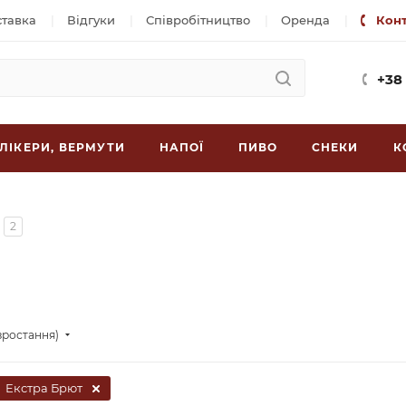
ставка
Відгуки
Співробітництво
Оренда
Кон
+38
ЛІКЕРИ, ВЕРМУТИ
НАПОЇ
ПИВО
СНЕКИ
К
2
зростання)
:
Екстра Брют