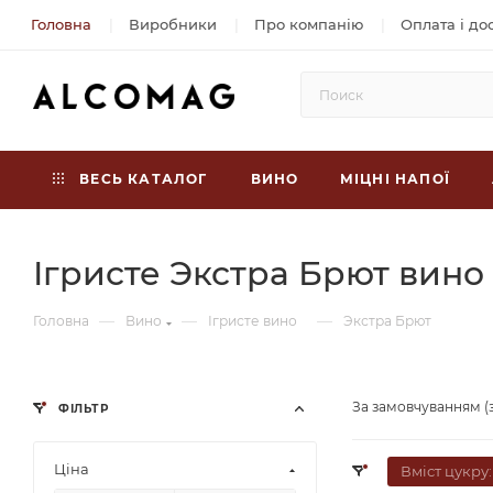
Головна
Виробники
Про компанію
Оплата і до
ВЕСЬ КАТАЛОГ
ВИНО
МІЦНІ НАПОЇ
Ігристе Экстра Брют вино
—
—
—
Головна
Вино
Ігристе вино
Экстра Брют
За замовчуванням (
ФІЛЬТР
Ціна
Вміст цукру