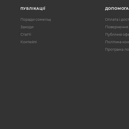
ПУБЛІКАЦІЇ
ДОПОМОГ
Поради сомельє
Оплата і дос
Заходи
Повернення 
Статті
Публічна оф
Коктейлі
Політика кон
Програма ло