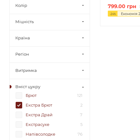
Колір
799.00
грн
Економія
-
24
%
Міцність
Країна
Регіон
Витримка
Вміст цукру
Брют
121
Екстра Брют
2
Екстра Драй
7
Екстрасухе
5
Напівсолодке
76