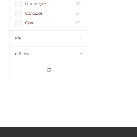
Напівсухе
30
Солодке
87
Сухе
121
Рік
Об`єм