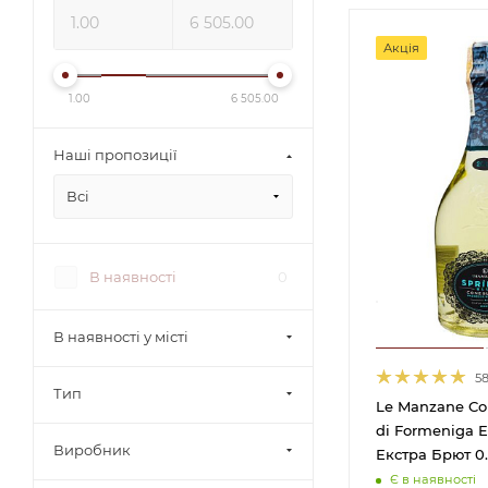
Акція
1.00
6 505.00
Наші пропозиції
Всі
В наявності
0
В наявності у місті
5
Тип
Le Manzane Con
di Formeniga E
Виробник
Екстра Брют 0.
Є в наявності