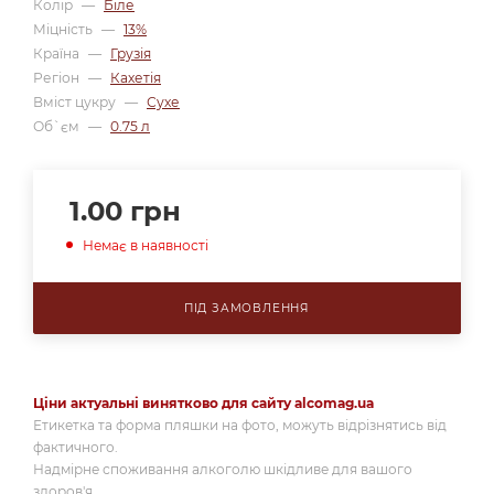
Колір
—
Біле
Міцність
—
13%
Країна
—
Грузія
Регіон
—
Кахетія
Вміст цукру
—
Сухе
Об`єм
—
0.75 л
1.00
грн
Немає в наявності
ПІД ЗАМОВЛЕННЯ
Ціни актуальні винятково для сайту alcomag.ua
Етикетка та форма пляшки на фото, можуть відрізнятись від
фактичного.
Надмірне споживання алкоголю шкідливе для вашого
здоров'я.