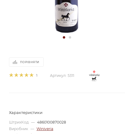
ПОРІВНЯТИ
1
Артикул:
5311
Характеристики
ШтрихКод
—
4860100870028
Виробник
—
Winiveria