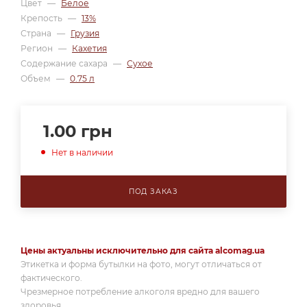
Цвет
—
Белое
Крепость
—
13%
Страна
—
Грузия
Регион
—
Кахетия
Содержание сахара
—
Сухое
Объем
—
0.75 л
1.00
грн
Нет в наличии
ПОД ЗАКАЗ
Цены актуальны исключительно для сайта alcomag.ua
Этикетка и форма бутылки на фото, могут отличаться от
фактического.
Чрезмерное потребление алкоголя вредно для вашего
здоровья.