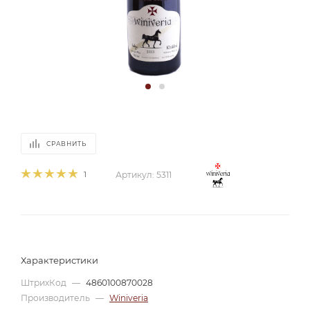
СРАВНИТЬ
1
Артикул:
5311
Характеристики
ШтрихКод
—
4860100870028
Производитель
—
Winiveria