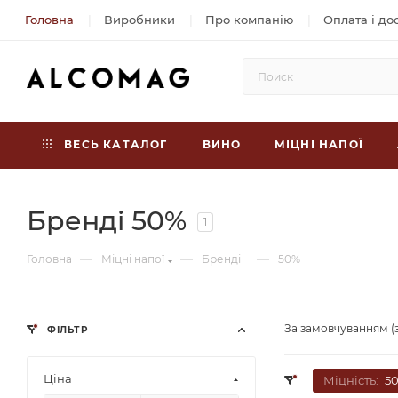
Головна
Виробники
Про компанію
Оплата і до
ВЕСЬ КАТАЛОГ
ВИНО
МІЦНІ НАПОЇ
Бренді 50%
1
—
—
—
Головна
Міцні напої
Бренді
50%
За замовчуванням (
ФІЛЬТР
Ціна
Міцність:
5