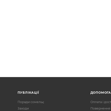
ПУБЛІКАЦІЇ
ДОПОМОГ
Поради сомельє
Оплата і дос
Заходи
Повернення 