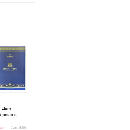
 Двін
 років в
сті
Арт.: 8319