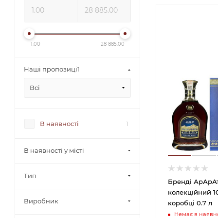
1.00
28 885.00
Наші пропозиції
Всі
В наявності
1
В наявності у місті
Тип
Бренді АрАрАт
колекційний 10
Виробник
коробці 0.7 л
Немає в наявно