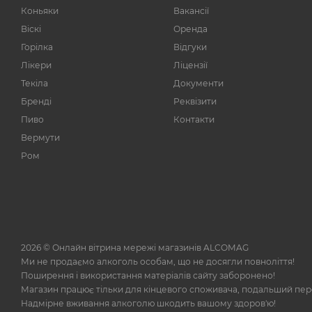
Коньяки
Вакансії
Віскі
Оренда
Горілка
Відгуки
Лікери
Ліцензії
Текіла
Документи
Бренді
Реквізити
Пиво
Контакти
Вермути
Ром
2026 © Онлайн вітрина мережі магазинів ALCOMAG
Ми не продаємо алкоголь особам, що не досягли повноліття!
Поширення і використання матеріалів сайту заборонено!
Магазин працює тільки для кінцевого споживача, подальший пе
Надмірне вживання алкоголю шкодить вашому здоров'ю!