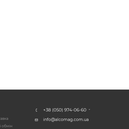
А
+38 (050) 974-06-60
тавка
info@alcomag.com.ua
і обмін