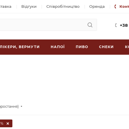
ставка
Відгуки
Співробітництво
Оренда
Кон
+38
ЛІКЕРИ, ВЕРМУТИ
НАПОЇ
ПИВО
СНЕКИ
К
зростання)
0%