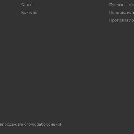
Статті
Публічна оф
Коктейлі
Політика кон
Програма ло
репродаж алкоголю заборонено!