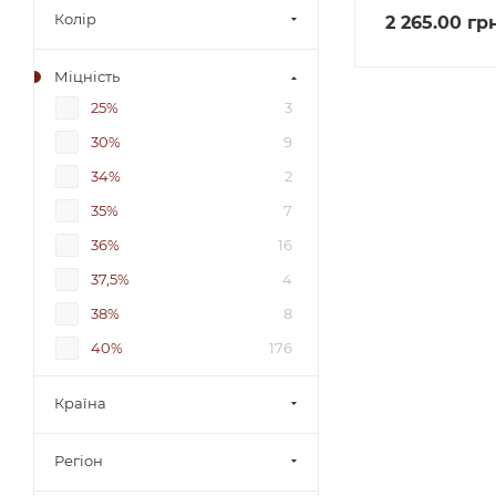
Колір
2 265.00
гр
Міцність
25%
3
30%
9
34%
2
35%
7
36%
16
37,5%
4
38%
8
40%
176
50%
1
Країна
Регіон