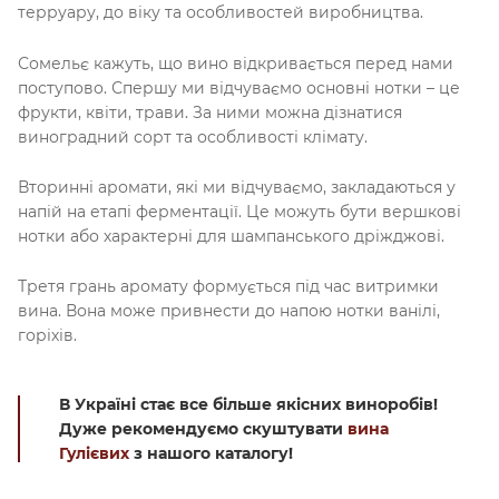
терруару, до віку та особливостей виробництва.
Сомельє кажуть, що вино відкривається перед нами
поступово. Спершу ми відчуваємо основні нотки – це
фрукти, квіти, трави. За ними можна дізнатися
виноградний сорт та особливості клімату.
Вторинні аромати, які ми відчуваємо, закладаються у
напій на етапі ферментації. Це можуть бути вершкові
нотки або характерні для шампанського дріжджові.
Третя грань аромату формується під час витримки
вина. Вона може привнести до напою нотки ванілі,
горіхів.
В Україні стає все більше якісних виноробів!
Дуже рекомендуємо скуштувати
вина
Гулієвих
з нашого каталогу!