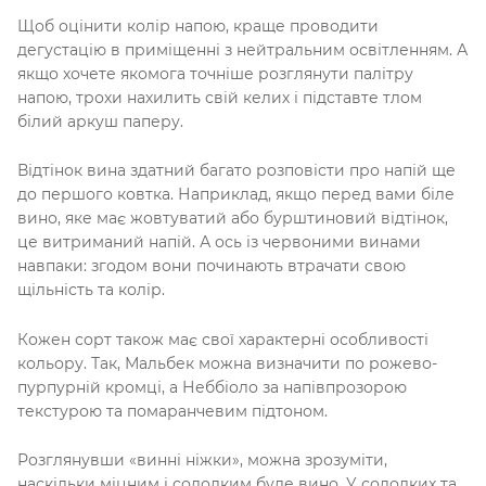
Щоб оцінити колір напою, краще проводити
дегустацію в приміщенні з нейтральним освітленням. А
якщо хочете якомога точніше розглянути палітру
напою, трохи нахилить свій келих і підставте тлом
білий аркуш паперу.
Відтінок вина здатний багато розповісти про напій ще
до першого ковтка. Наприклад, якщо перед вами біле
вино, яке має жовтуватий або бурштиновий відтінок,
це витриманий напій. А ось із червоними винами
навпаки: згодом вони починають втрачати свою
щільність та колір.
Кожен сорт також має свої характерні особливості
кольору. Так, Мальбек можна визначити по рожево-
пурпурній кромці, а Неббіоло за напівпрозорою
текстурою та помаранчевим підтоном.
Розглянувши «винні ніжки», можна зрозуміти,
наскільки міцним і солодким буде вино. У солодких та