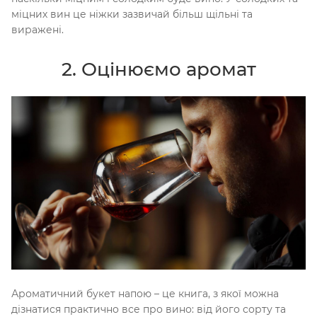
міцних вин це ніжки зазвичай більш щільні та
виражені.
2. Оцінюємо аромат
Ароматичний букет напою – це книга, з якої можна
дізнатися практично все про вино: від його сорту та