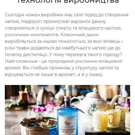
Технологія виробництва
Сьогодні кожен виробник має свій підхід до створення
напою. Недорогі промислові варіанти джину
створюються із суміші спирту та ялівцевого настою,
рослинних компонентів. Класичний джин
виробляється за іншою технологією, за якої ялівець і
різні трави додаються до майбутнього напою ще до
початку дистиляції. У чому перевага такого підходу?
Найголовніше - це природний рослинно-ялівцевий
аромат. Він глибше проникає у структуру напою та
відчувається не лише в ароматі, а й у смаку.