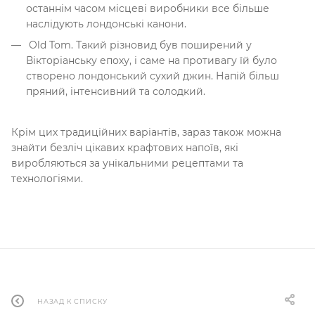
останнім часом місцеві виробники все більше
наслідують лондонські канони.
Old Tom. Такий різновид був поширений у
Вікторіанську епоху, і саме на противагу їй було
створено лондонський сухий джин. Напій більш
пряний, інтенсивний та солодкий.
Крім цих традиційних варіантів, зараз також можна
знайти безліч цікавих крафтових напоїв, які
виробляються за унікальними рецептами та
технологіями.
НАЗАД К СПИСКУ