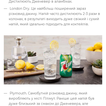
Дистилюють Дженевер в аламбіках.
London Dry. Це найбільш поширений зараз
різновид джину. Напій часто дистилюють 2-3 рази в
колонах, в результаті виходить дуже свіжий і сухий
напій, який ідеально підходить для коктейлів.
Plymouth. Самобутній різновид джину, який
виробляють у місті Плімут. Раніше цей напій був
дуже близький за смаком до Дженевера, але