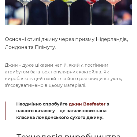
Основні стилі джину через призму Нідерландів,
Лондона та Плімуту.
Джин – дуже цікавий напій, який є постійним
атрибутом багатьох популярних коктейлів. Як
виробляють цей напій і які його різновиди існують,
з'ясовуватимемо в цьому матеріалі.
Неодмінно спробуйте
джин Beefeater
з
нашого каталогу – це загальновизнана
класика лондонського сухого джину.