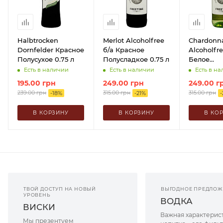
Halbtrocken
Merlot Alcoholfree
Chardonn
Dornfelder Красное
б/а Красное
Alcoholfre
Полусухое 0.75 л
Полусладкое 0.75 л
Белое
Полусладк
Есть в наличии
Есть в наличии
Есть в н
195.00
грн
249.00
грн
249.00
г
239.00
грн
315.00
грн
315.00
грн
-
18
%
-
21
%
-
В КОРЗИНУ
В КОРЗИНУ
В КО
ТВОЙ ДОСТУП НА НОВЫЙ
ВЫГОДНОЕ ПРЕДЛОЖ
УРОВЕНЬ
ВОДКА
ВИСКИ
Важная характерист
Мы презентуем