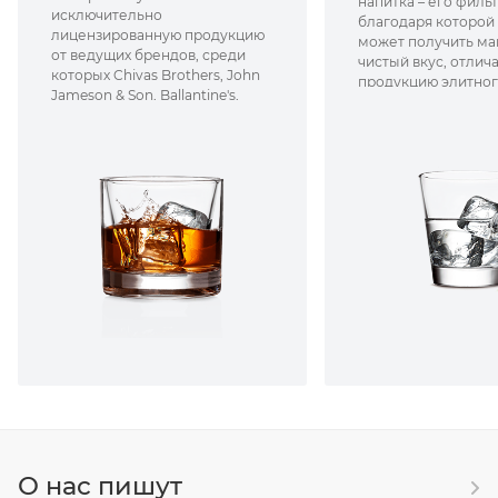
напитка – его филь
исключительно
благодаря которой
лицензированную продукцию
может получить м
от ведущих брендов, среди
чистый вкус, отли
которых Chivas Brothers, John
продукцию элитног
Jameson & Son, Ballantine's,
William Lawson’s и множество
других производителей,
которые уже заслужили
признание на мировом рынке.
О нас пишут