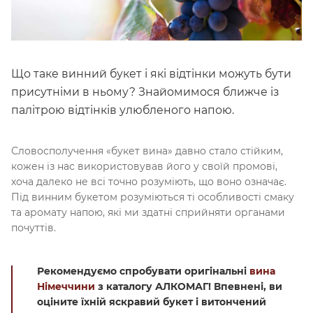
Що таке винний букет і які відтінки можуть бути
присутніми в ньому? Знайомимося ближче із
палітрою відтінків улюбленого напою.
Словосполучення «букет вина» давно стало стійким,
кожен із нас використовував його у своїй промові,
хоча далеко не всі точно розуміють, що воно означає.
Під винним букетом розуміються ті особливості смаку
та аромату напою, які ми здатні сприйняти органами
почуттів.
Рекомендуємо спробувати оригінальні
вина
Німеччини
з каталогу АЛКОМАГ! Впевнені, ви
оціните їхній яскравий букет і витончений