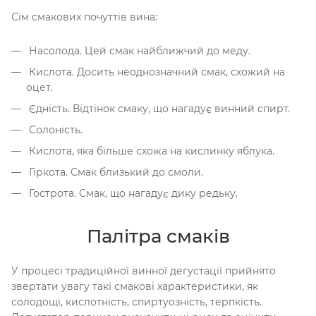
Сім смакових почуттів вина:
Насолода. Цей смак найближчий до меду.
Кислота. Досить неоднозначний смак, схожий на
оцет.
Єдність. Відтінок смаку, що нагадує винний спирт.
Солоність.
Кислота, яка більше схожа на кислинку яблука.
Гіркота. Смак близький до смоли.
Гострота. Смак, що нагадує дику редьку.
Палітра смаків
У процесі традиційної винної дегустації прийнято
звертати увагу такі смакові характеристики, як
солодощі, кислотність, спиртуозність, терпкість.