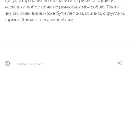
Дегустатор повинен визначити ці риси та оцінити,
наскільки добре вони поєднуються між собою. Таким
чином, смак вина може бути легким, міцним, округлим,
гармонійним та негармонійним.
НАЗАД К СПИСКУ