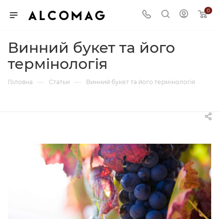
0
Винний букет та його
термінологія
—
—
Головна
Статьи
Винний букет та його термінологія