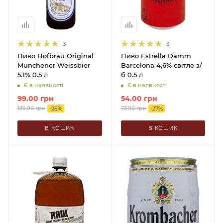
3
3
Пиво Hofbrau Original
Пиво Estrella Damm
Munchener Weissbier
Barсelona 4,6% світле з/
5.1% 0.5 л
б 0.5 л
Є в наявності
Є в наявності
99.00
грн
54.00
грн
136.90
грн
73.90
грн
-
28
%
-
27
%
В КОШИК
В КОШИК