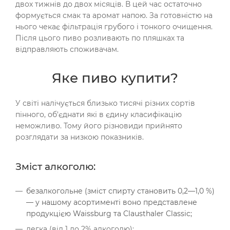
двох тижнів до двох місяців. В цей час остаточно
формується смак та аромат напою. За готовністю на
нього чекає фільтрація грубого і тонкого очищення.
Після цього пиво розливають по пляшках та
відправляють споживачам.
Яке пиво купити?
У світі налічується близько тисячі різних сортів
пінного, об'єднати які в єдину класифікацію
неможливо. Тому його різновиди прийнято
розглядати за низкою показників.
Зміст алкоголю:
безалкогольне (зміст спирту становить 0,2—1,0 %)
— у нашому асортименті воно представлене
продукцією Waissburg та Clausthaler Classic;
легка (від 1 до 2% алкоголю);