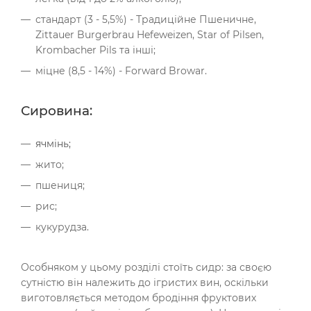
стандарт (3 - 5,5%) - Традиційне Пшеничне,
Zittauer Burgerbrau Hefeweizen, Star of Pilsen,
Krombacher Pils та інші;
міцне (8,5 - 14%) - Forward Browar.
Сировина:
ячмінь;
жито;
пшениця;
рис;
кукурудза.
Особняком у цьому розділі стоїть сидр: за своєю
сутністю він належить до ігристих вин, оскільки
виготовляється методом бродіння фруктових