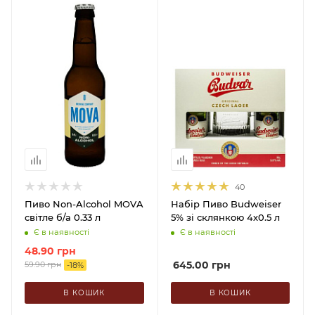
40
Пиво Non-Alcohol MOVA
Набір Пиво Budweiser
світле б/а 0.33 л
5% зі склянкою 4х0.5 л
Є в наявності
Є в наявності
48.90
грн
645.00
грн
59.90
грн
-
18
%
В КОШИК
В КОШИК