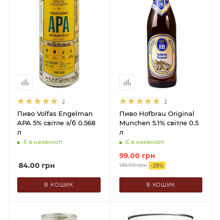
2
2
Пиво Volfas Engelman
Пиво Hofbrau Original
APA 5% світле з/б 0.568
Munchen 5.1% світле 0.5
л
л
Є в наявності
Є в наявності
99.00
грн
84.00
грн
136.90
грн
-
28
%
В КОШИК
В КОШИК