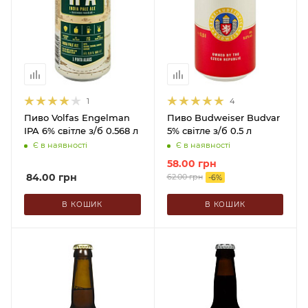
1
4
Пиво Volfas Engelman
Пиво Budweiser Budvar
IPA 6% світле з/б 0.568 л
5% світле з/б 0.5 л
Є в наявності
Є в наявності
58.00
грн
84.00
грн
62.00
грн
-
6
%
В КОШИК
В КОШИК