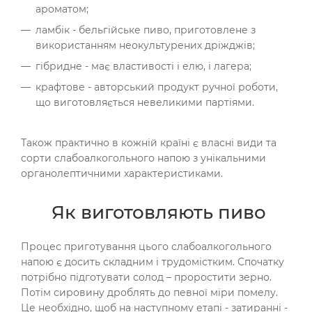
ароматом;
ламбік - бельгійське пиво, приготовлене з
використанням неокультурених дріжджів;
гібридне - має властивості і елю, і лагера;
крафтове - авторський продукт ручної роботи,
що виготовляється невеликими партіями.
Також практично в кожній країні є власні види та
сорти слабоалкогольного напою з унікальними
органолептичними характеристиками.
Як виготовляють пиво
Процес приготування цього слабоалкогольного
напою є досить складним і трудомістким. Спочатку
потрібно підготувати солод – проростити зерно.
Потім сировину дроблять до певної міри помелу.
Це необхідно, щоб на наступному етапі - затиранні -