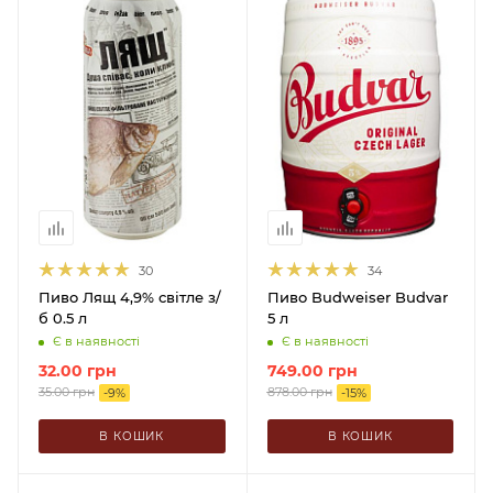
30
34
Пиво Лящ 4,9% світле з/
Пиво Budweiser Budvar
б 0.5 л
5 л
Є в наявності
Є в наявності
32.00
грн
749.00
грн
35.00
грн
878.00
грн
-
9
%
-
15
%
В КОШИК
В КОШИК