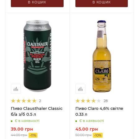
В КОШИК
В КОШИК
2
28
Пиво Clausthaler Classic
Пиво Claro 4,6% світле
б/а з/б 0.5 л
0.33 л
Є в наявності
Є в наявності
39.00
грн
45.00
грн
44.00
грн
50.00
грн
-
11
%
-
10
%