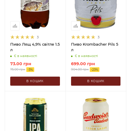
3
3
Пиво Лящ 4,9% світле 1.5
Пиво Krombacher Pils 5
л
л
Є в наявності
Є в наявності
73.00
грн
699.00
грн
75.00
грн
904.00
грн
-
3
%
-
23
%
В КОШИК
В КОШИК