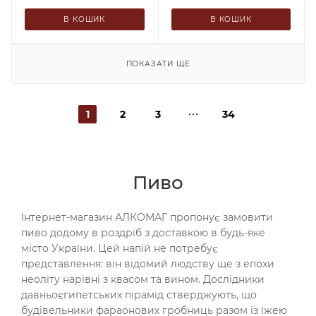
В КОШИК
В КОШИК
ПОКАЗАТИ ЩЕ
1
2
3
34
Пиво
Інтернет-магазин АЛКОМАГ пропонує замовити
пиво додому в роздріб з доставкою в будь-яке
місто України. Цей напій не потребує
представлення: він відомий людству ще з епохи
неоліту нарівні з квасом та вином. Дослідники
давньоєгипетських пірамід стверджують, що
будівельники фараонових гробниць разом із їжею