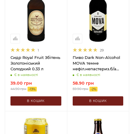
1
29
Сидр Royal Fruit Збітень
Пиво Dark Non-Alcohol
Золотоніський
MOVA темне
Солодкий 0.33 л
нефіл.непастериз.б/а
0.33 л
Є в наявності
Є в наявності
39.00
грн
58.90
грн
44.90
грн
59.90
грн
-
13
%
-
2
%
В КОШИК
В КОШИК