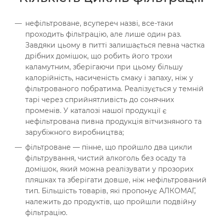
нефільтроване, всупереч назві, все-таки
проходить фільтрацію, але лише один раз.
Завдяки цьому в питті залишається певна частка
дрібних домішок, що робить його трохи
каламутним, зберігаючи при цьому більшу
калорійність, насиченість смаку і запаху, ніж у
фільтрованого побратима. Реалізується у темній
тарі через сприйнятливість до сонячних
променів. У каталозі нашої продукції є
нефільтрована пивна продукція вітчизняного та
зарубіжного виробництва;
фільтроване — пінне, що пройшло два цикли
фільтрування, чистий алкоголь без осаду та
домішок, який можна реалізувати у прозорих
пляшках та зберігати довше, ніж нефільтрований
тип. Більшість товарів, які пропонує АЛКОМАГ,
належить до продуктів, що пройшли подвійну
фільтрацію.