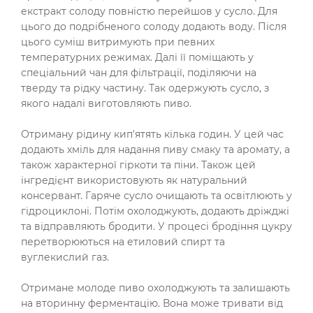
екстракт солоду повністю перейшов у сусло. Для
цього до подрібненого солоду додають воду. Після
цього суміш витримують при певних
температурних режимах. Далі її поміщають у
спеціальний чан для фільтрації, поділяючи на
тверду та рідку частину. Так одержують сусло, з
якого надалі виготовляють пиво.
Отриману рідину кип'ятять кілька годин. У цей час
додають хміль для надання пиву смаку та аромату, а
також характерної гіркоти та піни. Також цей
інгредієнт використовують як натуральний
консервант. Гаряче сусло очищають та освітлюють у
гідроциклоні. Потім охолоджують, додають дріжджі
та відправляють бродити. У процесі бродіння цукру
перетворюються на етиловий спирт та
вуглекислий газ.
Отримане молоде пиво охолоджують та залишають
на вторинну ферментацію. Вона може тривати від