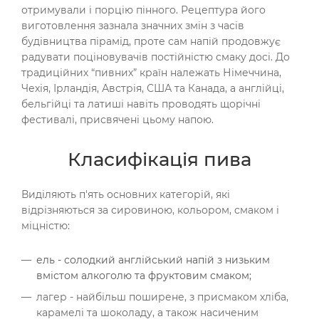
отримували і порцію пінного. Рецептура його
виготовлення зазнала значних змін з часів
будівництва пірамід, проте сам напій продовжує
радувати поціновувачів постійністю смаку досі. До
традиційних “пивних” країн належать Німеччина,
Чехія, Ірландія, Австрія, США та Канада, а англійці,
бельгійці та латиші навіть проводять щорічні
фестивалі, присвячені цьому напою.
Класифікація пива
Виділяють п'ять основних категорій, які
відрізняються за сировиною, кольором, смаком і
міцністю:
ель - солодкий англійський напій з низьким
вмістом алкоголю та фруктовим смаком;
лагер - найбільш поширене, з присмаком хліба,
карамелі та шоколаду, а також насиченим