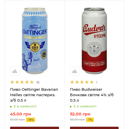
16
1
Пиво Oettinger Bavarian
Пиво Budweiser
Helles світле пастериз.
Бочкове світле 4% з/б
з/б 0.5 л
0.5 л
Є в наявності
Є в наявності
45.00
грн
52.00
грн
55.00
грн
56.00
грн
-
18
%
-
7
%