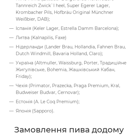
Tannreich Zwick`I heel, Super Egerer Lager,
Krombacher Pils, Hofbräu Original Münchner
Weißbier, DAB);
Іспанія (Keler Lager, Estrella Damm Barcelona);
Литва (Kalnapilis, Faxe)
Нідерланди (Lander Brau, Hollandia, Fahnen Brau,
Dutch Windmill, Bavaria Holland, Claro);
Україна (Altmuller, Waissburg, Porter, Традиційне
Жигулівське, Bohemia, Жашківський Кабан,
Friday);
Чехія (Primator, Prazecka, Praga Premium, Kral,
Budweiser Budvar, Cernovar);
Естонія (A. Le Coq Premium);
Японія (Sapporo).
Замовлення пива додому