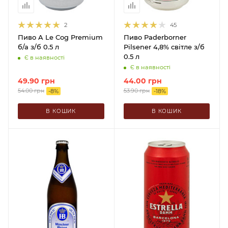
2
45
Пиво A Le Cog Premium
Пиво Paderborner
б/а з/б 0.5 л
Pilsener 4,8% світле з/б
0.5 л
Є в наявності
Є в наявності
49.90
грн
44.00
грн
54.00
грн
53.90
грн
-
8
%
-
18
%
В КОШИК
В КОШИК