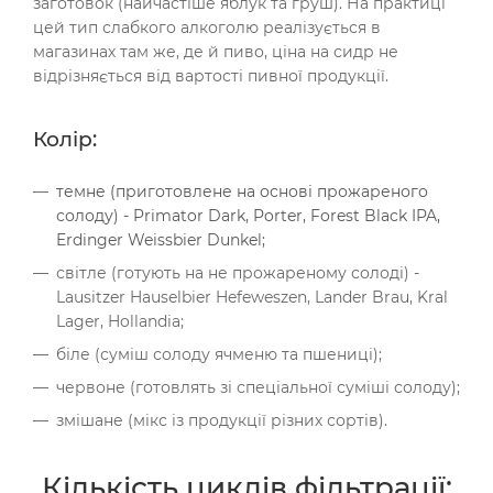
заготовок (найчастіше яблук та груш). На практиці
цей тип слабкого алкоголю реалізується в
магазинах там же, де й пиво, ціна на сидр не
відрізняється від вартості пивної продукції.
Колір:
темне (приготовлене на основі прожареного
солоду) - Primator Dark, Porter, Forest Black IPA,
Erdinger Weissbier Dunkel;
світле (готують на не прожареному солоді) -
Lausitzer Hauselbier Hefeweszen, Lander Brau, Kral
Lager, Hollandia;
біле (суміш солоду ячменю та пшениці);
червоне (готовлять зі спеціальної суміші солоду);
змішане (мікс із продукції різних сортів).
Кількість циклів фільтрації: