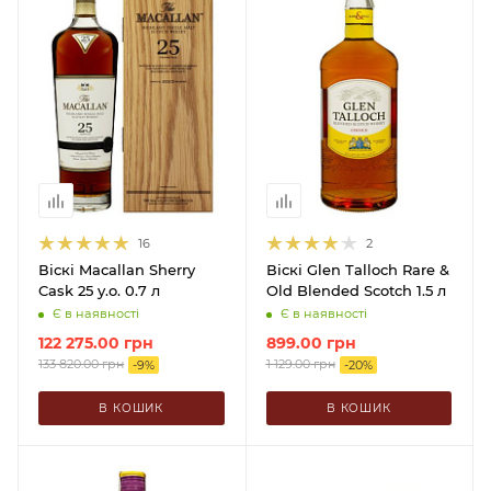
16
2
Віскі Macallan Sherry
Віскі Glen Talloch Rare &
Cask 25 y.o. 0.7 л
Old Blended Scotch 1.5 л
Є в наявності
Є в наявності
122 275.00
грн
899.00
грн
133 820.00
грн
1 129.00
грн
-
9
%
-
20
%
В КОШИК
В КОШИК