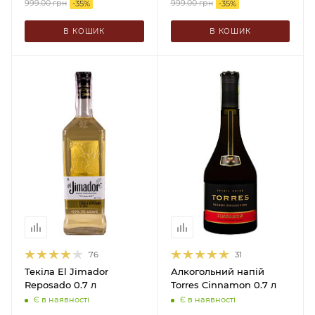
999.00
грн
999.00
грн
-
35
%
-
35
%
В КОШИК
В КОШИК
76
31
Текіла El Jimador
Алкогольний напій
Reposado 0.7 л
Torres Cinnamon 0.7 л
Є в наявності
Є в наявності