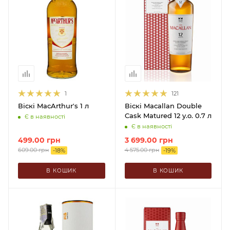
1
121
Віскі MacArthur's 1 л
Віскі Macallan Double
Cask Matured 12 y.o. 0.7 л
Є в наявності
Є в наявності
499.00
грн
3 699.00
грн
609.00
грн
4 575.00
грн
-
18
%
-
19
%
В КОШИК
В КОШИК