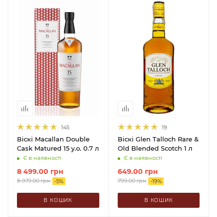
145
19
Віскі Macallan Double
Віскі Glen Talloch Rare &
Cask Matured 15 y.o. 0.7 л
Old Blended Scotch 1 л
Є в наявності
Є в наявності
8 499.00
грн
649.00
грн
8 979.00
грн
799.00
грн
-
5
%
-
19
%
В КОШИК
В КОШИК