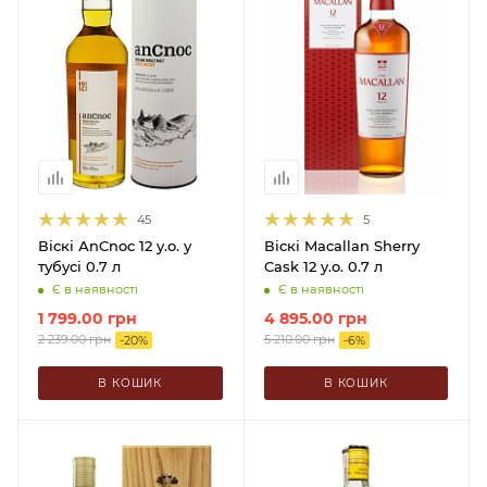
45
5
Віскі АnCnoc 12 y.o. у
Віскі Macallan Sherry
тубусі 0.7 л
Cask 12 y.o. 0.7 л
Є в наявності
Є в наявності
1 799.00
грн
4 895.00
грн
2 239.00
грн
5 210.00
грн
-
20
%
-
6
%
В КОШИК
В КОШИК