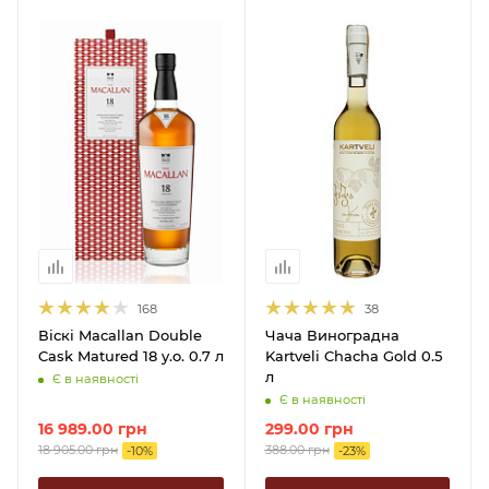
168
38
Віскі Macallan Double
Чача Виноградна
Cask Matured 18 y.o. 0.7 л
Kartveli Chacha Gold 0.5
л
Є в наявності
Є в наявності
16 989.00
грн
299.00
грн
18 905.00
грн
388.00
грн
-
10
%
-
23
%