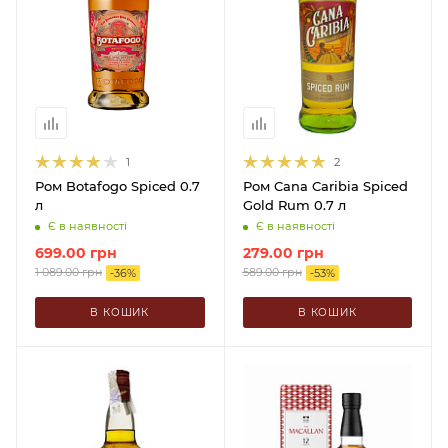
1
2
Ром Botafogo Spiced 0.7
Ром Cana Caribia Spiced
л
Gold Rum 0.7 л
Є в наявності
Є в наявності
699.00
грн
279.00
грн
1 089.00
грн
589.00
грн
-
36
%
-
53
%
В КОШИК
В КОШИК