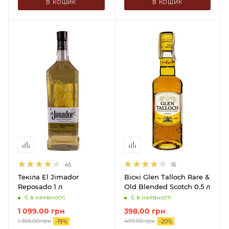
В КОШИК
В КОШИК
45
16
Текіла El Jimador
Віскі Glen Talloch Rare &
Reposado 1 л
Old Blended Scotch 0.5 л
Є в наявності
Є в наявності
1 099.00
грн
398.00
грн
1 365.00
грн
499.00
грн
-
19
%
-
20
%