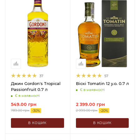
37
57
Джин Gordon's Tropical
Віскі Tomatin 12 y.o. 0.7 л
Passionfruit 0.7 л
Є в наявності
Є в наявності
549.00
грн
2 399.00
грн
789.00
грн
2 999.00
грн
-
30
%
-
20
%
В КОШИК
В КОШИК