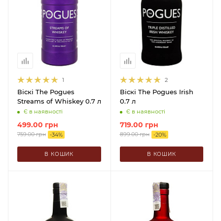
1
2
Віскі The Pogues
Віскі The Pogues Irish
Streams of Whiskey 0.7 л
0.7 л
Є в наявності
Є в наявності
499.00
грн
719.00
грн
759.00
грн
899.00
грн
-
34
%
-
20
%
В КОШИК
В КОШИК