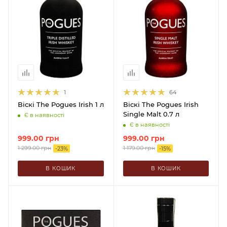
1
64
Віскі The Pogues Irish 1 л
Віскі The Pogues Irish
Single Malt 0.7 л
Є в наявності
Є в наявності
999.00
грн
999.00
грн
1 299.00
грн
1 179.00
грн
-
23
%
-
15
%
В КОШИК
В КОШИК