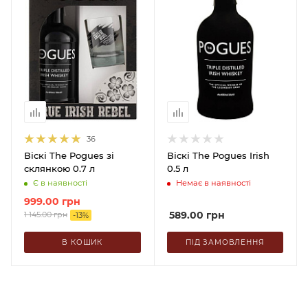
36
Віскі The Pogues зі
Віскі The Pogues Irish
склянкою 0.7 л
0.5 л
Є в наявності
Немає в наявності
999.00
грн
589.00
грн
1 145.00
грн
-
13
%
В КОШИК
ПІД ЗАМОВЛЕННЯ